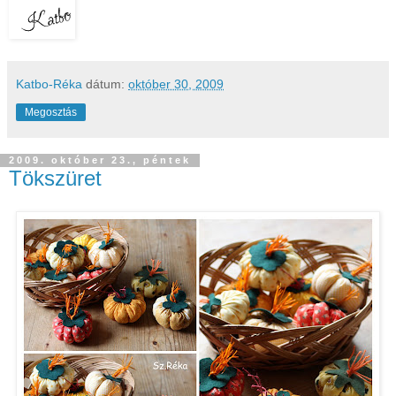
Katbo-Réka
dátum:
október 30, 2009
Megosztás
2009. október 23., péntek
Tökszüret