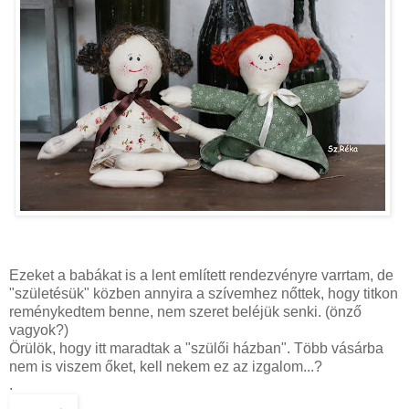
Ezeket a babákat is a lent említett rendezvényre varrtam, de
"születésük" közben annyira a szívemhez nőttek, hogy titkon
reménykedtem benne, nem szeret beléjük senki. (önző
vagyok?)
Örülök, hogy itt maradtak a "szülői házban". Több vásárba
nem is viszem őket, kell nekem ez az izgalom...?
.