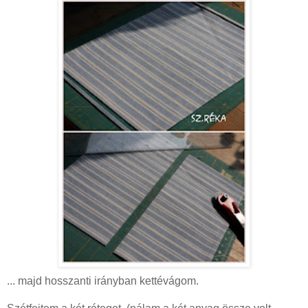
... majd hosszanti irányban kettévágom.