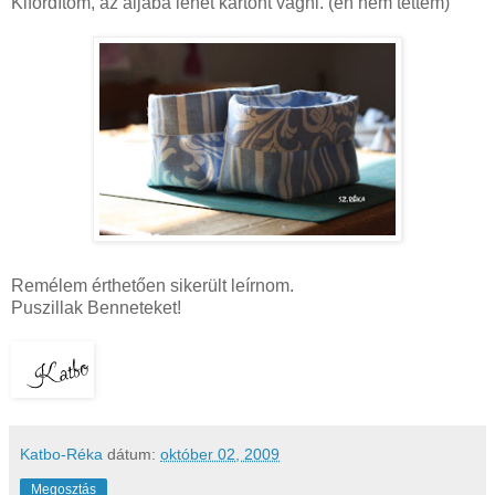
Kifordítom, az aljába lehet kartont vágni. (én nem tettem)
Remélem érthetően sikerült leírnom.
Puszillak Benneteket!
Katbo-Réka
dátum:
október 02, 2009
Megosztás