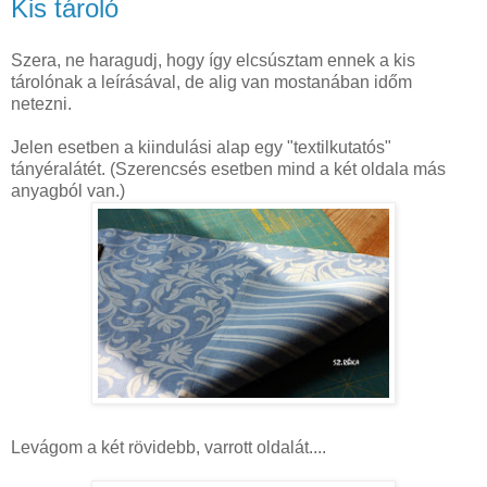
Kis tároló
Szera
, ne haragudj, hogy így elcsúsztam ennek a kis
tárolónak a leírásával, de alig van mostanában időm
netezni
.
Jelen esetben a kiindulási alap egy "
textilkutatós
"
tányéralátét
. (Szerencsés esetben mind a két oldala más
anyagból van.)
Levágom a két rövidebb, varrott oldalát....