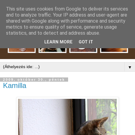
This site uses cookies from Google to deliver its services
and to analyze traffic. Your IP address and user-agent are
shared with Google along with performance and security
metrics to ensure quality of service, generate usage
statistics, and to detect and address abuse.
LEARN MORE
GOT IT
▼
2009. október 30., péntek
Kamilla