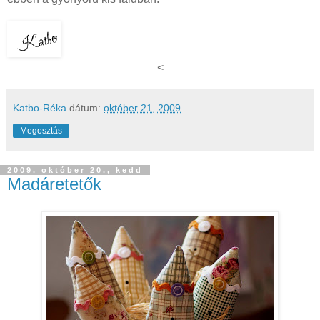
<
Katbo-Réka
dátum:
október 21, 2009
Megosztás
2009. október 20., kedd
Madáretetők