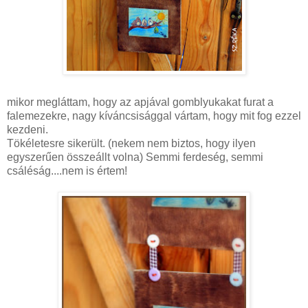
mikor megláttam, hogy az apjával
gomblyukakat
furat a
falemezekre
, nagy kíváncsisággal vártam, hogy mit fog ezzel
kezdeni.
Tökéletesre sikerült. (nekem nem biztos, hogy ilyen
egyszerűen összeállt volna) Semmi ferdeség, semmi
csáléság....nem is értem!