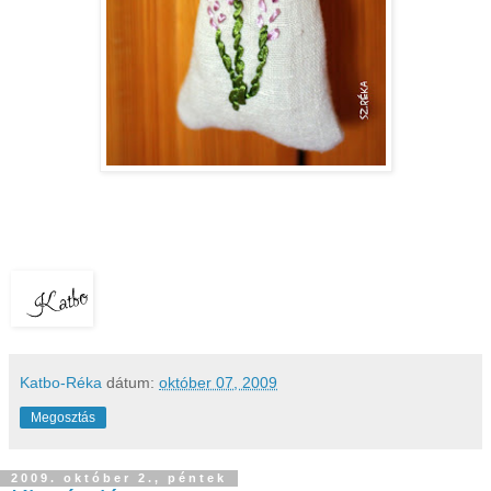
Katbo-Réka
dátum:
október 07, 2009
Megosztás
2009. október 2., péntek