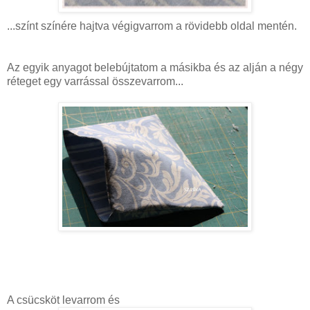
...színt színére hajtva végigvarrom a rövidebb oldal mentén.
Az egyik anyagot belebújtatom a másikba és az alján a négy
réteget egy varrással összevarrom...
A csücsköt levarrom és