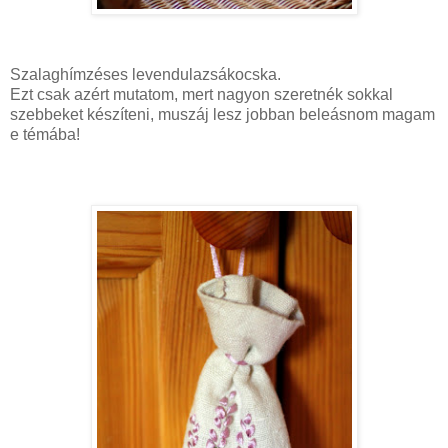
Szalaghímzéses levendulazsákocska.
Ezt csak azért mutatom, mert nagyon szeretnék sokkal
szebbeket készíteni, muszáj lesz jobban beleásnom magam
e témába!