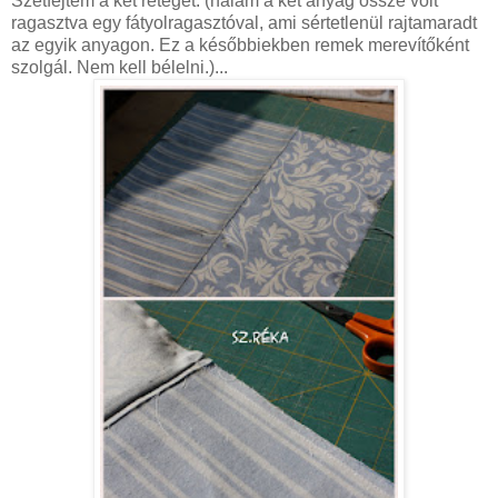
Szétfejtem
a két réteget. (nálam a két anyag össze volt
ragasztva egy
fátyolragasztóval
, ami sértetlenül rajtamaradt
az egyik anyagon. Ez a későbbiekben remek merevítőként
szolgál. Nem kell bélelni.)...