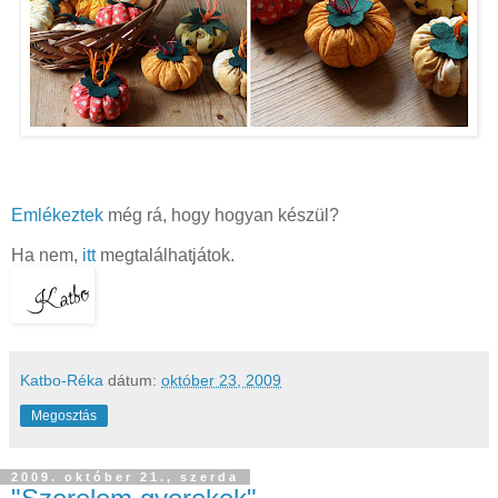
Emlékeztek
még rá, hogy hogyan készül?
Ha nem,
itt
megtalálhatjátok.
Katbo-Réka
dátum:
október 23, 2009
Megosztás
2009. október 21., szerda