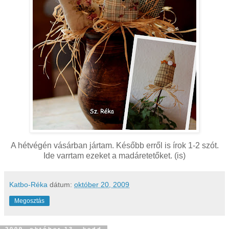
A hétvégén vásárban jártam. Később erről is írok 1-2 szót.
Ide varrtam ezeket a
madáretetőket
. (is)
Katbo-Réka
dátum:
október 20, 2009
Megosztás
2009. október 13., kedd