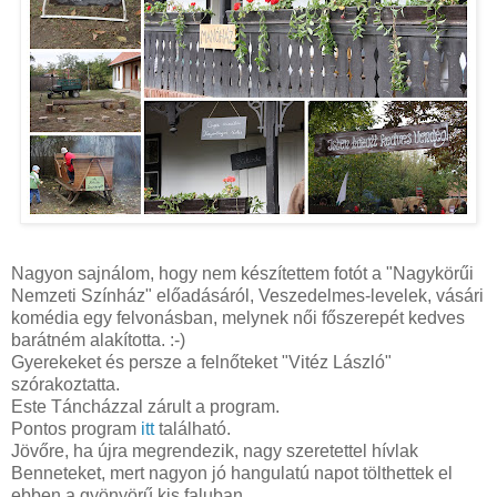
Nagyon sajnálom, hogy nem készítettem fotót a "Nagykörűi
Nemzeti Színház" előadásáról, Veszedelmes-levelek, vásári
komédia egy felvonásban, melynek női főszerepét kedves
barátném alakította. :-)
Gyerekeket és persze a felnőteket "Vitéz László"
szórakoztatta.
Este Táncházzal zárult a program.
Pontos program
itt
található.
Jövőre, ha újra megrendezik, nagy szeretettel hívlak
Benneteket, mert nagyon jó hangulatú napot tölthettek el
ebben a gyönyörű kis faluban.