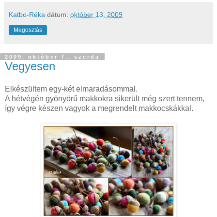
Katbo-Réka
dátum:
október 13, 2009
Megosztás
2009. október 7., szerda
Vegyesen
Elkészültem egy-két elmaradásommal.
A hétvégén gyönyörű makkokra sikerült még szert tennem,
így végre készen vagyok a megrendelt makkocskákkal.