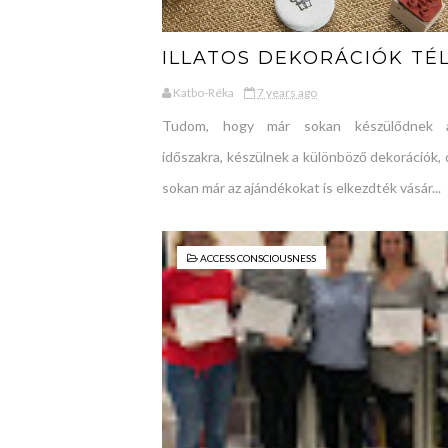
ILLATOS DEKORÁCIÓK TÉ
Katbo-Réka
7 years ago
Tudom, hogy már sokan készülődnek a
időszakra, készülnek a különböző dekorációk, 
sokan már az ajándékokat is elkezdték vásár...
ACCESS CONSCIOUSNESS