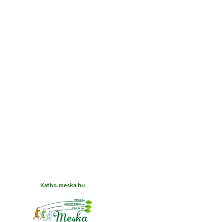
Katbo.meska.hu