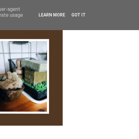
lem/Adatkezelés
user-agent
erate usage
LEARN MORE
GOT IT