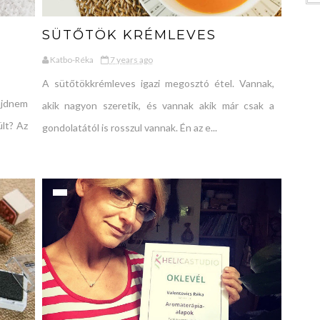
SÜTŐTÖK KRÉMLEVES
Katbo-Réka
7 years ago
A sütőtökkrémleves igazi megosztó étel. Vannak,
ajdnem
akik nagyon szeretik, és vannak akik már csak a
ült? Az
gondolatától is rosszul vannak. Én az e...