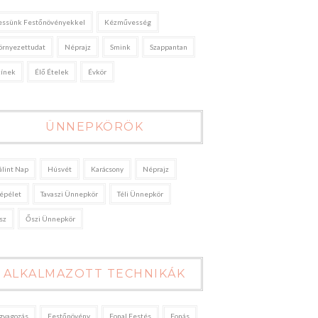
essünk Festőnövényekkel
Kézművesség
örnyezettudat
Néprajz
Smink
Szappantan
zínek
Élő Ételek
Évkör
ÜNNEPKÖRÖK
álint Nap
Húsvét
Karácsony
Néprajz
épélet
Tavaszi Ünnepkör
Téli Ünnepkör
sz
Őszi Ünnepkör
ALKALMAZOTT TECHNIKÁK
gyagozás
Festőnövény
Fonal Festés
Fonás