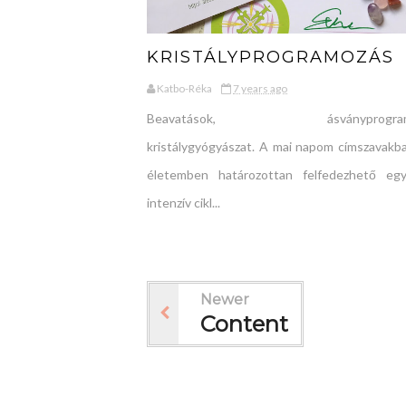
KRISTÁLYPROGRAMOZÁS
Katbo-Réka
7 years ago
Beavatások, ásványprogramo
kristálygyógyászat. A mai napom címszavakb
életemben határozottan felfedezhető eg
intenzív cikl...
Newer
Content