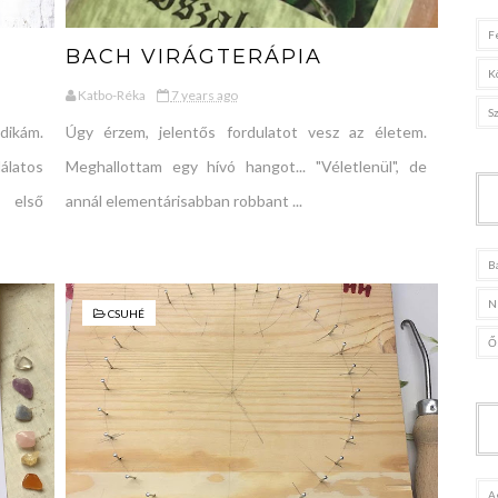
F
BACH VIRÁGTERÁPIA
K
Katbo-Réka
7 years ago
S
dikám.
Úgy érzem, jelentős fordulatot vesz az életem.
atos
Meghallottam egy hívó hangot... "Véletlenül", de
z első
annál elementárisabban robbant ...
B
N
CSUHÉ
Ő
A