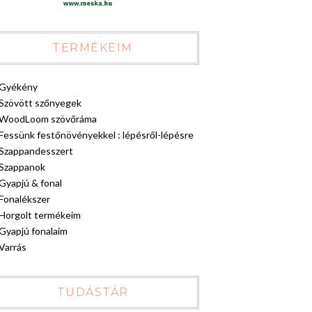
TERMÉKEIM
Gyékény
Szövött szőnyegek
WoodLoom szövőráma
Fessünk festőnövényekkel : lépésről-lépésre
Szappandesszert
Szappanok
Gyapjú & fonal
Fonalékszer
Horgolt termékeim
Gyapjú fonalaim
Varrás
TUDÁSTÁR