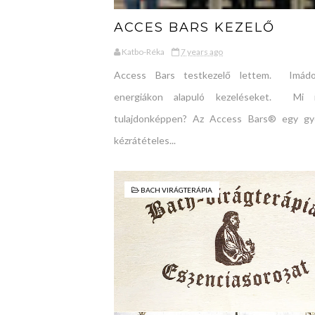
ACCES BARS KEZELŐ
Katbo-Réka
7 years ago
Access Bars testkezelő lettem. Imád
energiákon alapuló kezeléseket. Mi 
tulajdonképpen? Az Access Bars® egy g
kézrátételes...
BACH VIRÁGTERÁPIA