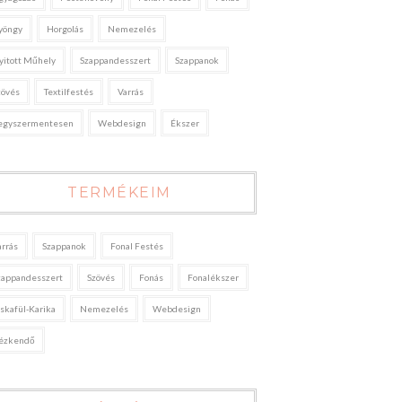
yöngy
Horgolás
Nemezelés
yitott Műhely
Szappandesszert
Szappanok
zövés
Textilfestés
Varrás
egyszermentesen
Webdesign
Ékszer
TERMÉKEIM
arrás
Szappanok
Fonal Festés
zappandesszert
Szövés
Fonás
Fonalékszer
áskafül-Karika
Nemezelés
Webdesign
ézkendő