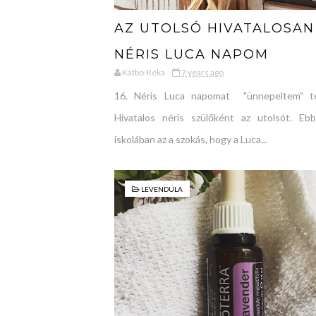
AZ UTOLSÓ HIVATALOSAN 
NÉRIS LUCA NAPOM
Katbo-Réka
7 years ago
16. Néris Luca napomat "ünnepeltem" t
Hivatalos néris szülőként az utolsót. Eb
iskolában az a szokás, hogy a Luca...
LEVENDULA