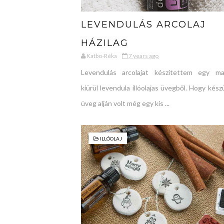
LEVENDULÁS ARCOLAJ
HÁZILAG
Katbo-Réka
7 years ago
Levendulás arcolajat készítettem egy m
kiürül levendula illóolajas üvegből. Hogy kész
üveg alján volt még egy kis ...
ILLÓOLAJ