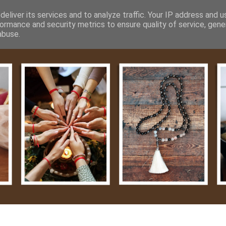
m
Média
Videók
Kapcsolat
Impresszum
Adatvéde
eliver its services and to analyze traffic. Your IP address and 
ormance and security metrics to ensure quality of service, gen
abuse.