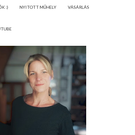
K :)
NYITOTT MŰHELY
VÁSÁRLÁS
UTUBE