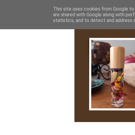
Bemutatkozás
My Stroy
Cikk róla
This site uses cookies from Google to d
are shared with Google along with perf
statistics, and to detect and address 