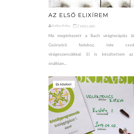
AZ ELSŐ ELIXÍREM
Katbo-Réka
7 years ago
Ma megérkezett a Bach virágterápiás lá
Gyönyörű fadoboz, tele csodál
virágeszenciákkal. El is készítettem a
önállóan...
ÁSVÁNY