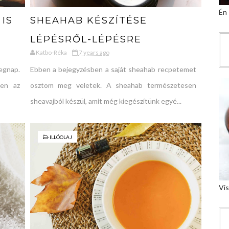
Én
IS
SHEAHAB KÉSZÍTÉSE
LÉPÉSRŐL-LÉPÉSRE
Katbo-Réka
7 years ago
egnap.
Ebben a bejegyzésben a saját sheahab recpetemet
ben az
osztom meg veletek. A sheahab természetesen
sheavajból készül, amit még kiegészítünk egyé...
ILLÓOLAJ
Vis