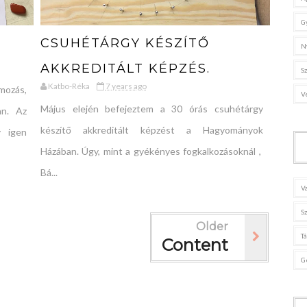
G
CSUHÉTÁRGY KÉSZÍTŐ
N
AKKREDITÁLT KÉPZÉS.
S
Katbo-Réka
7 years ago
zás,
V
Május elején befejeztem a 30 órás csuhétárgy
an. Az
készítő akkreditált képzést a Hagyományok
y igen
Házában. Úgy, mint a gyékényes fogkalkozásoknál ,
Bá...
V
S
Older
T
Content
G