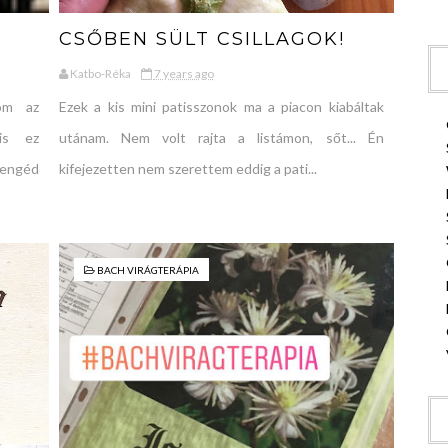
CSŐBEN SÜLT CSILLAGOK!
Katbo-Réka
7 years ago
om az
Ezek a kis mini patisszonok ma a piacon kiabáltak
is ez
utánam. Nem volt rajta a listámon, sőt... Én
yengéd
kifejezetten nem szerettem eddig a pati...
BACH VIRÁGTERÁPIA