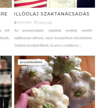
LRE
ILLÓOLAJ SZAKTANÁCSADÁS
Katbo-Réka
7 years ago
 téli
Az aromaterápiás olajokkal évekkel ezelőtt
díszek,
találkoztam először, natúr kozmetikum készítőként.
Imádom az olajok illatát, és azt a csodálatos ...
GASZTRONÓMIA