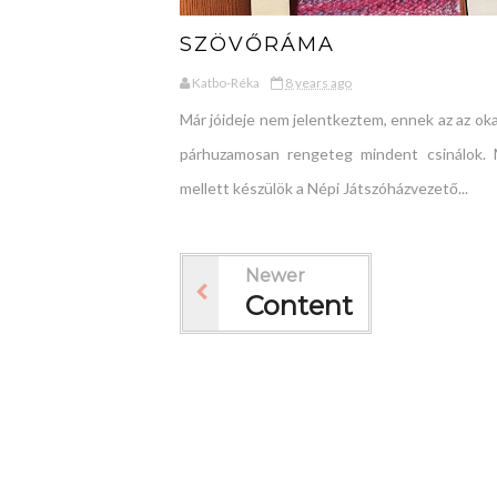
SZÖVŐRÁMA
Katbo-Réka
8 years ago
Már jóideje nem jelentkeztem, ennek az az ok
párhuzamosan rengeteg mindent csinálok.
mellett készülök a Népi Játszóházvezető...
Newer
Content