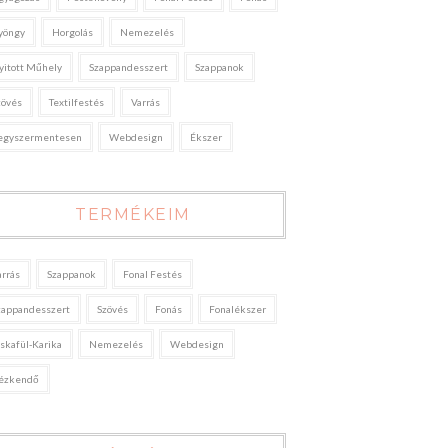
yöngy
Horgolás
Nemezelés
yitott Műhely
Szappandesszert
Szappanok
zövés
Textilfestés
Varrás
egyszermentesen
Webdesign
Ékszer
TERMÉKEIM
arrás
Szappanok
Fonal Festés
zappandesszert
Szövés
Fonás
Fonalékszer
áskafül-Karika
Nemezelés
Webdesign
ézkendő