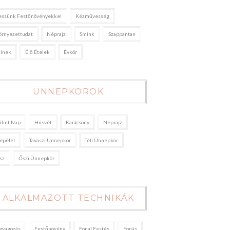
essünk Festőnövényekkel
Kézművesség
örnyezettudat
Néprajz
Smink
Szappantan
zínek
Élő Ételek
Évkör
ÜNNEPKÖRÖK
álint Nap
Húsvét
Karácsony
Néprajz
épélet
Tavaszi Ünnepkör
Téli Ünnepkör
sz
Őszi Ünnepkör
ALKALMAZOTT TECHNIKÁK
gyagozás
Festőnövény
Fonal Festés
Fonás