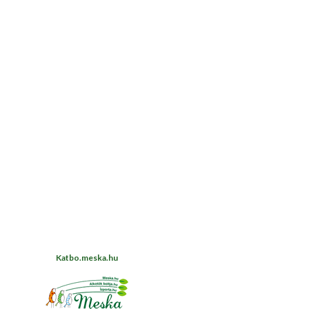
Katbo.meska.hu