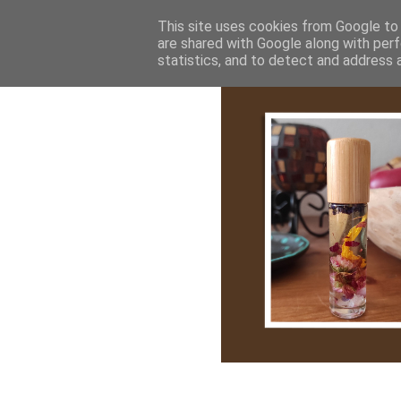
Bemutatkozás
My Stroy
Cikk róla
This site uses cookies from Google to d
are shared with Google along with perf
statistics, and to detect and address 