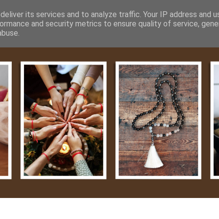
m
Média
Videók
Kapcsolat
Impresszum
Adatvéde
eliver its services and to analyze traffic. Your IP address and 
ormance and security metrics to ensure quality of service, gen
abuse.