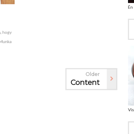
Én
a, hogy
 Munka
Older
Content
Vis