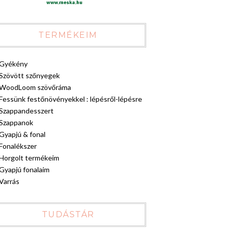
TERMÉKEIM
Gyékény
Szövött szőnyegek
WoodLoom szövőráma
Fessünk festőnövényekkel : lépésről-lépésre
Szappandesszert
Szappanok
Gyapjú & fonal
Fonalékszer
Horgolt termékeim
Gyapjú fonalaim
Varrás
TUDÁSTÁR