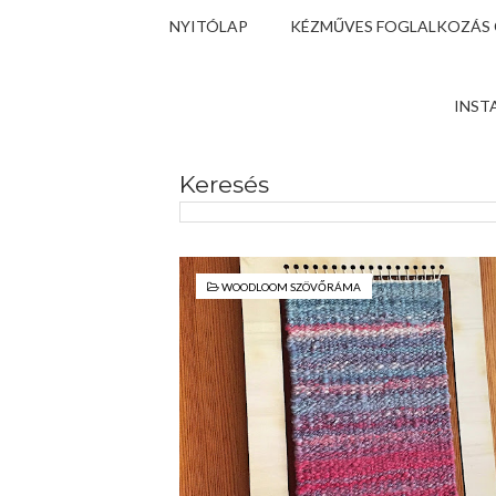
NYITÓLAP
KÉZMŰVES FOGLALKOZÁS
INST
Keresés
WOODLOOM SZÖVŐRÁMA