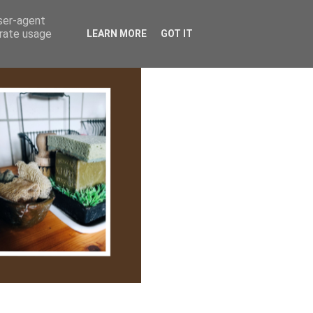
lem/Adatkezelés
user-agent
erate usage
LEARN MORE
GOT IT