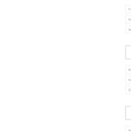
F
K
S
B
N
Ő
A