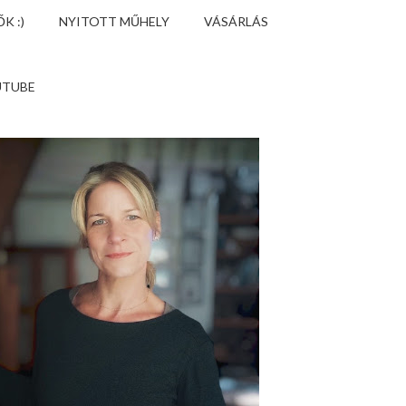
K :)
NYITOTT MŰHELY
VÁSÁRLÁS
UTUBE