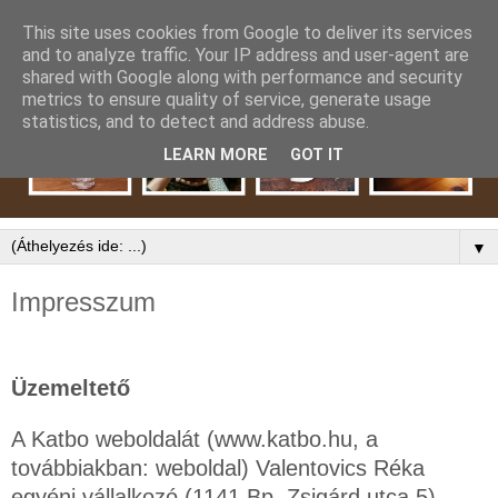
This site uses cookies from Google to deliver its services
and to analyze traffic. Your IP address and user-agent are
shared with Google along with performance and security
metrics to ensure quality of service, generate usage
statistics, and to detect and address abuse.
LEARN MORE
GOT IT
▼
Impresszum
Üzemeltető
A Katbo weboldalát (www.katbo.hu, a
továbbiakban: weboldal) Valentovics Réka
egyéni vállalkozó (1141 Bp. Zsigárd utca 5)