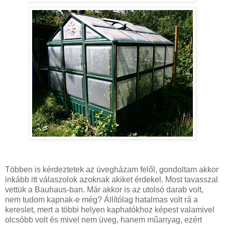
Többen is kérdeztetek az üvegházam felől, gondoltam akkor
inkább itt válaszolok azoknak akiket érdekel. Most tavasszal
vettük a Bauhaus-ban. Már akkor is az utolsó darab volt,
nem tudom kapnak-e még? Állítólag hatalmas volt rá a
kereslet, mert a többi helyen kaphatókhoz képest valamivel
olcsóbb volt és mivel nem üveg, hanem műanyag, ezért