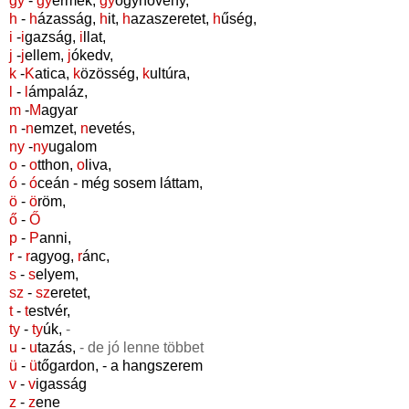
gy
-
gy
ermek
,
gy
ógynövény
,
h
-
h
ázasság
,
h
it
,
h
azaszeretet
,
h
űség
,
i
-
i
gazság,
i
llat
,
j
-
j
ellem,
j
ókedv
,
k
-
K
atica
,
k
özösség,
k
ultúra,
l
-
l
ámpaláz
,
m
-
M
agyar
n
-
n
emzet
,
n
evetés
,
ny
-
ny
ugalom
o
-
o
tthon,
o
liva
,
ó
-
ó
ceán
- még sosem láttam,
ö
-
ö
röm
,
ő
-
Ő
p
-
P
anni
,
r
-
r
agyog
,
r
ánc
,
s
-
s
elyem
,
sz
-
sz
eretet
,
t
-
t
estvér
,
ty
-
ty
úk
,
-
u
-
u
tazás
,
- de jó lenne többet
ü
-
ü
tőgardon
, - a hangszerem
v
-
v
igasság
z
-
z
ene