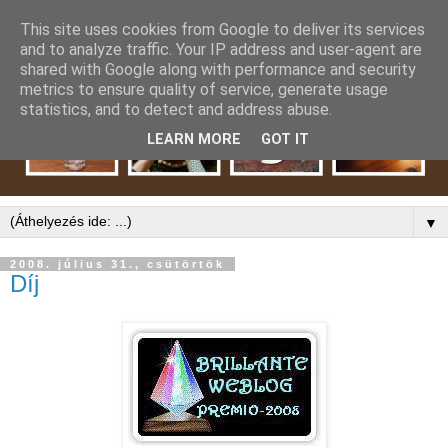
This site uses cookies from Google to deliver its services
and to analyze traffic. Your IP address and user-agent are
shared with Google along with performance and security
metrics to ensure quality of service, generate usage
statistics, and to detect and address abuse.
LEARN MORE
GOT IT
▼
2008. július 31., csütörtök
Díj