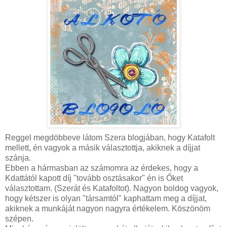
Reggel megdöbbeve látom Szera blogjában, hogy Katafolt
mellett, én vagyok a másik választottja, akiknek a díjjat
szánja.
Ebben a hármasban az számomra az érdekes, hogy a
Kdattától kapott díj "tovább osztásakor" én is Őket
választottam. (Szerát és Katafoltot). Nagyon boldog vagyok,
hogy kétszer is olyan "társamtól" kaphattam meg a díjjat,
akiknek a munkáját nagyon nagyra értékelem. Köszönöm
szépen.