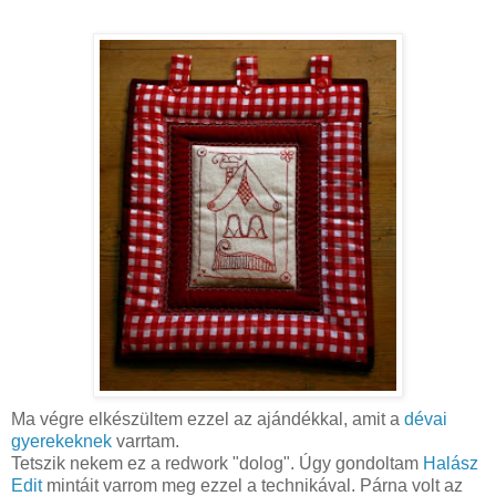
Ma végre elkészültem ezzel az ajándékkal, amit a
dévai
gyerekeknek
varrtam.
Tetszik nekem ez a redwork "dolog". Úgy gondoltam
Halász
Edit
mintáit varrom meg ezzel a technikával. Párna volt az