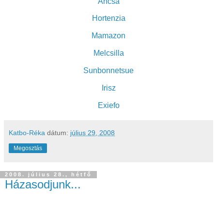
Ancsa
Hortenzia
Mamazon
Melcsilla
Sunbonnetsue
Irisz
Exiefo
Katbo-Réka
dátum:
július 29, 2008
Megosztás
2008. július 28., hétfő
Házasodjunk...