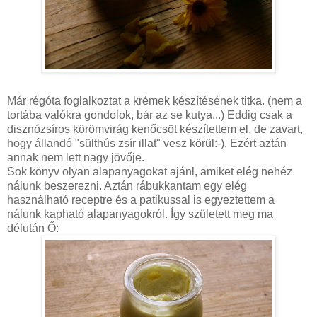
Már régóta foglalkoztat a krémek készítésének titka. (nem a
tortába valókra gondolok, bár az se kutya...) Eddig csak a
disznózsíros körömvirág kenőcsöt készítettem el, de zavart,
hogy állandó "
sülthús zsír
illat" vesz körül:-). Ezért aztán
annak nem lett nagy jövője.
Sok könyv olyan alapanyagokat ajánl, amiket elég nehéz
nálunk beszerezni. Aztán rábukkantam egy elég
használható receptre és a patikussal is egyeztettem a
nálunk kapható alapanyagokról. Így született meg ma
délután Ő: