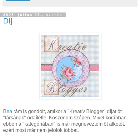
2008. július 23., szerda
Díj
Bea
rám is gondolt, amikor a "Kreatív Blogger" díjat öt
"társának" odaítélte. Köszönöm szépen. Mivel korábban
ebben a "kategóriában" is már megneveztem öt alkotót,
ezért most már nem jelölök többet.