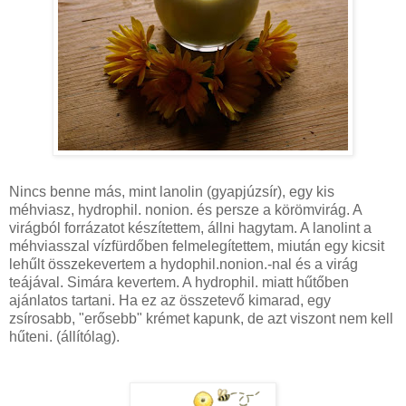
Nincs benne más, mint lanolin (gyapjúzsír), egy kis
méhviasz,
hydrophil
.
nonion
. és persze a körömvirág. A
virágból forrázatot készítettem, állni hagytam. A lanolint a
méhviasszal vízfürdőben felmelegítettem, miután egy kicsit
lehűlt összekevertem a hydophil.nonion.-nal és a virág
teájával.
Simára
kevertem. A
hydrophil
. miatt hűtőben
ajánlatos tartani. Ha ez az összetevő kimarad, egy
zsírosabb, "erősebb" krémet kapunk, de azt viszont nem kell
hűteni. (állítólag).