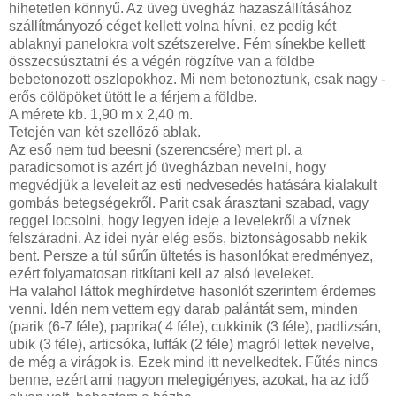
hihetetlen könnyű. Az üveg üvegház hazaszállításához
szállítmányozó céget kellett volna hívni, ez pedig két
ablaknyi panelokra volt szétszerelve. Fém sínekbe kellett
összecsúsztatni és a végén rögzítve van a földbe
bebetonozott oszlopokhoz. Mi nem betonoztunk, csak nagy -
erős cölöpöket ütött le a férjem a földbe.
A mérete kb. 1,90 m x 2,40 m.
Tetején van két szellőző ablak.
Az eső nem tud beesni (szerencsére) mert pl. a
paradicsomot is azért jó üvegházban nevelni, hogy
megvédjük a leveleit az esti nedvesedés hatására kialakult
gombás betegségekről. Parit csak árasztani szabad, vagy
reggel locsolni, hogy legyen ideje a levelekről a víznek
felszáradni. Az idei nyár elég esős, biztonságosabb nekik
bent. Persze a túl sűrűn ültetés is hasonlókat eredményez,
ezért folyamatosan ritkítani kell az alsó leveleket.
Ha valahol láttok meghírdetve hasonlót szerintem érdemes
venni. Idén nem vettem egy darab palántát sem, minden
(parik (6-7 féle), paprika( 4 féle), cukkinik (3 féle), padlizsán,
ubik (3 féle), articsóka, luffák (2 féle) magról lettek nevelve,
de még a virágok is. Ezek mind itt nevelkedtek. Fűtés nincs
benne, ezért ami nagyon melegigényes, azokat, ha az idő