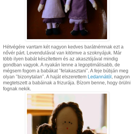
Hétvégére varrtam két nagyon kedves barátnémnak ezt a
nővér párt. Levendulával van kitömve a szoknyájuk. Már
több ilyen babát készítettem és az akasztójával mindig
gondban vagyok. A nyakán lenne a legoptimálisabb, de
mégsem fogom a babákat "felakasztani". A feje búbján meg
olyan "bizonytalan". A haját elszerettem
Ledannától
, nagyon
megtetszett a babáinak a frizurája. Bízom benne, hogy örülni
fognak nekik.