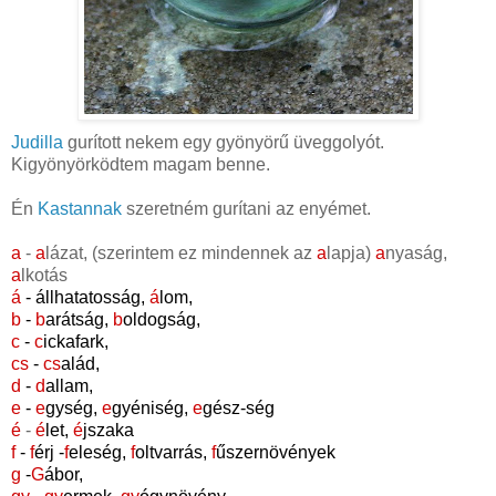
Judilla
gurított nekem egy gyönyörű
üveggolyót
.
Kigyönyörködtem magam benne.
Én
Kastannak
szeretném gurítani az enyémet.
a
-
a
lázat, (szerintem ez mindennek az
a
lapja)
a
nyaság
,
a
lkotás
á
- állhatatosság,
á
lom,
b
-
b
arátság
,
b
oldogság
,
c
-
c
ickafark
,
cs
-
cs
alád,
d
-
d
allam
,
e
-
e
gység
,
e
gyéniség
,
e
gész-ség
é
-
é
let
,
é
jszaka
f
-
f
érj -
f
eleség
,
f
oltvarrás
,
f
űszernövények
g
-
G
ábor
,