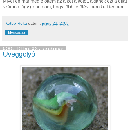
Mivel én már megjelöltem az a két alkotót, akiknek ezt a díjat
számon, úgy gondolom, hogy több jelölést nem kell tennem.
Katbo-Réka
dátum:
július 22, 2008
Megosztás
2008. július 20., vasárnap
Üveggolyó