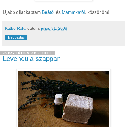
Újabb díjat kaptam
Beától
és
Mammkától
, köszönöm!
Katbo-Réka
dátum:
július 31, 2008
Megosztás
2008. július 29., kedd
Levendula szappan