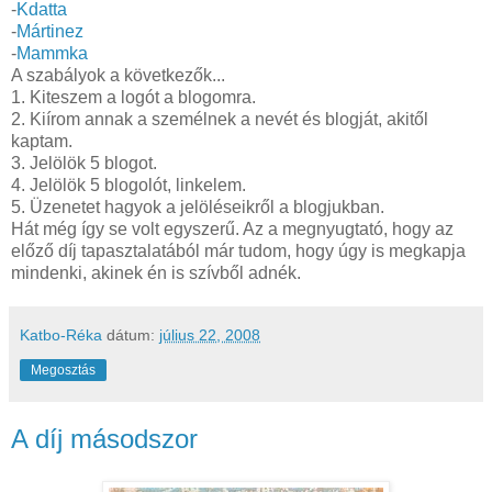
-
Kdatta
-
Mártinez
-
Mammka
A szabályok a következők...
1. Kiteszem a logót a
blogomra
.
2. Kiírom annak a
személnek
a nevét és
blogját
, akitől
kaptam.
3. Jelölök 5
blogot
.
4. Jelölök 5
blogolót
, linkelem.
5. Üzenetet hagyok a jelöléseikről a
blogjukban
.
Hát még így se volt egyszerű. Az a megnyugtató, hogy az
előző
díj tapasztalatából már tudom, hogy úgy is megkapja
mindenki, akinek én is szívből adnék.
Katbo-Réka
dátum:
július 22, 2008
Megosztás
A díj másodszor