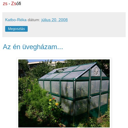
zs
-
Zs
ófi
Katbo-Réka
dátum:
július 20, 2008
Megosztás
Az én üvegházam...