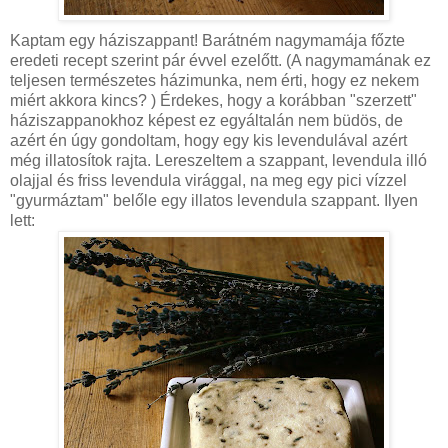
Kaptam egy háziszappant!
Barátném
nagymamája főzte
eredeti recept szerint pár évvel ezelőtt. (A nagymamának ez
teljesen természetes házimunka, nem érti, hogy ez nekem
miért akkora kincs? ) Érdekes, hogy a korábban "szerzett"
háziszappanokhoz képest ez egyáltalán nem büdös, de
azért én úgy gondoltam, hogy egy kis levendulával azért
még illatosítok rajta. Lereszeltem a szappant, levendula illó
olajjal és friss levendula virággal, na meg egy pici vízzel
"
gyurmáztam
" belőle egy illatos levendula szappant. Ilyen
lett: