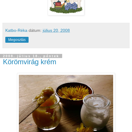
Katbo-Réka
dátum:
július 20, 2008
Megosztás
2008. július 18., péntek
Körömvirág krém