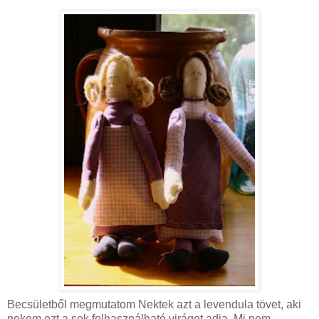
Becsületből megmutatom Nektek azt a levendula tövet, aki
nekem ezt a sok felhasználható virágot adja. Mi nem