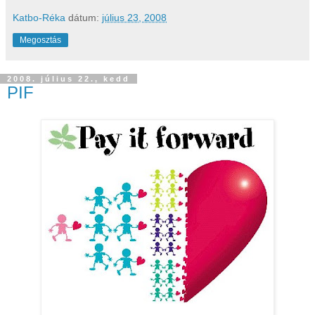
Katbo-Réka
dátum:
július 23, 2008
Megosztás
2008. július 22., kedd
PIF