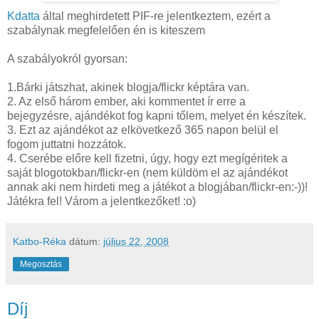
Kdatta
által meghirdetett PIF-re jelentkeztem, ezért a
szabálynak megfelelően én is kiteszem
A szabályokról gyorsan:
1.Bárki játszhat, akinek blogja/flickr képtára van.
2. Az első három ember, aki kommentet ír erre a
bejegyzésre, ajándékot fog kapni tőlem, melyet én készítek.
3. Ezt az ajándékot az elkövetkező 365 napon belül el
fogom juttatni hozzátok.
4. Cserébe előre kell fizetni, úgy, hogy ezt megígéritek a
saját blogotokban/flickr-en (nem küldöm el az ajándékot
annak aki nem hirdeti meg a játékot a blogjában/flickr-en:-))!
Játékra fel! Várom a jelentkezőket! :o)
Katbo-Réka
dátum:
július 22, 2008
Megosztás
Díj