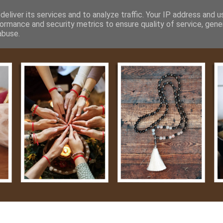
m
Média
Videók
Kapcsolat
Impresszum
Adatvéde
eliver its services and to analyze traffic. Your IP address and 
ormance and security metrics to ensure quality of service, gen
abuse.