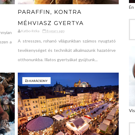
Én
PARAFFIN, KONTRA
MÉHVIASZ GYERTYA
Katbo-Réka
8 years ago
nnyian
A stresszes, rohanó világunkban számos nyugtató
ezen a
tevékenységet és technikát alkalmazunk hazatérve
otthonunkba. Illatos gyertyákat gyújtunk...
KARÁCSONY
Vis