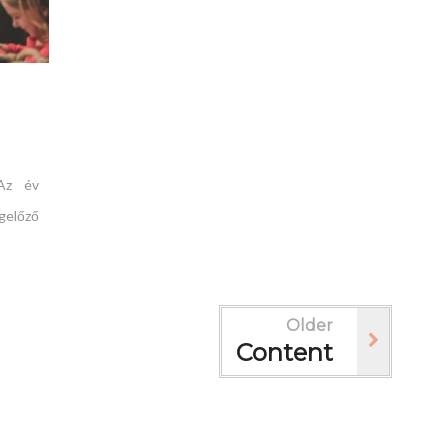
Az év
gelőző
Older
Content