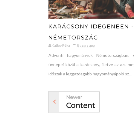
KARÁCSONY IDEGENBEN -
NÉMETORSZÁG
Katbo-Réka
8 years ago
Adventi hagyományok Németországban. 
ünnepei közül a karácsony, illetve az azt me
időszak a leggazdagabb hagyományápoló sz...
Newer
Content