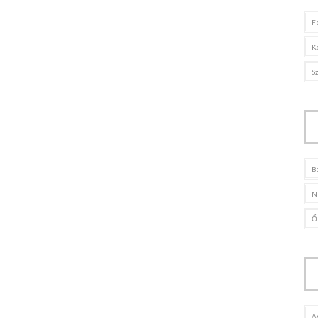
F
K
S
B
N
Ő
A