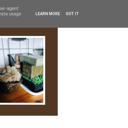
lem/Adatkezelés
user-agent
erate usage
LEARN MORE
GOT IT