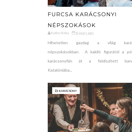
FURCSA KARÁCSONYI
NÉPSZOKÁSOK
Katbo-Réka
8 years ago
Hihetetlen gazdag a világ karác
népszokásokban. A kakiló figurától a pó
karácsonyfán át a feldíszített banán
Katalóniába...
KARÁCSONY