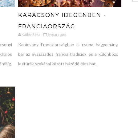
KARÁCSONY IDEGENBEN -
FRANCIAORSZÁG
Katbo-Réka
8 years ago
sonyi
Karácsony Franciaországban is csupa hagyomány,
khálós
bár az évszázados francia tradíciók és a különböző
fáig.
kultúrák szokásai között húzódó éles hat...