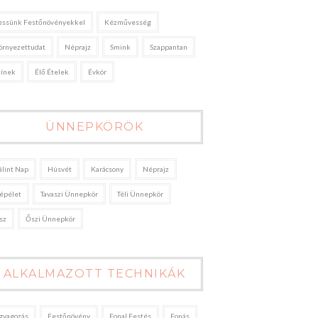
essünk Festőnövényekkel
Kézművesség
örnyezettudat
Néprajz
Smink
Szappantan
zínek
Élő Ételek
Évkör
ÜNNEPKÖRÖK
álint Nap
Húsvét
Karácsony
Néprajz
épélet
Tavaszi Ünnepkör
Téli Ünnepkör
sz
Őszi Ünnepkör
ALKALMAZOTT TECHNIKÁK
gyagozás
Festőnövény
Fonal Festés
Fonás