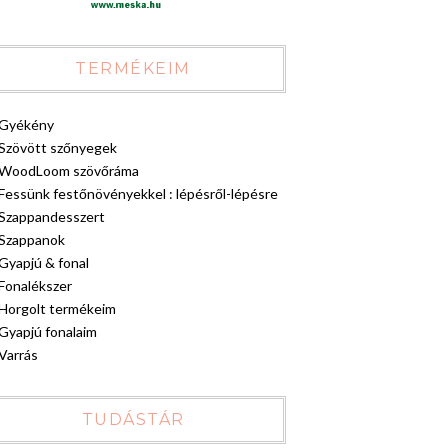
TERMÉKEIM
Gyékény
Szövött szőnyegek
WoodLoom szövőráma
Fessünk festőnövényekkel : lépésről-lépésre
Szappandesszert
Szappanok
Gyapjú & fonal
Fonalékszer
Horgolt termékeim
Gyapjú fonalaim
Varrás
TUDÁSTÁR