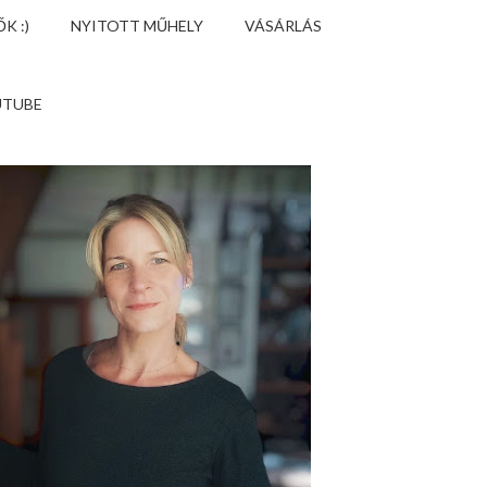
K :)
NYITOTT MŰHELY
VÁSÁRLÁS
UTUBE