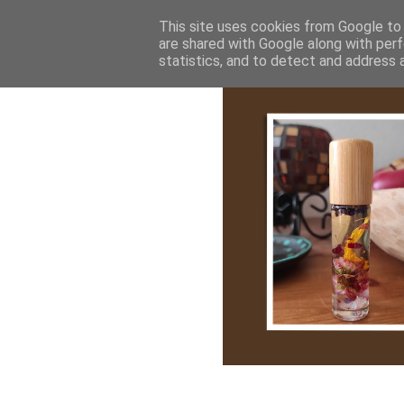
Bemutatkozás
My Stroy
Cikk róla
This site uses cookies from Google to d
are shared with Google along with perf
statistics, and to detect and address 