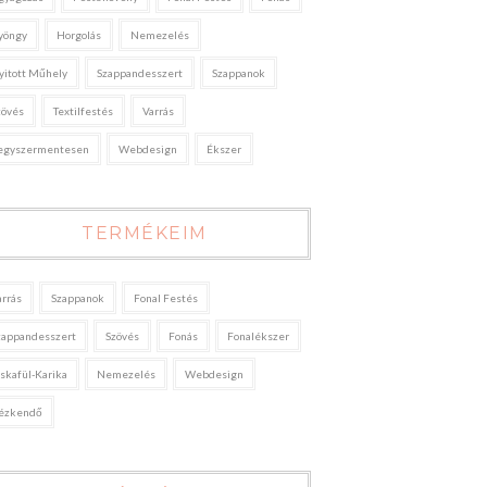
yöngy
Horgolás
Nemezelés
yitott Műhely
Szappandesszert
Szappanok
zövés
Textilfestés
Varrás
egyszermentesen
Webdesign
Ékszer
TERMÉKEIM
arrás
Szappanok
Fonal Festés
zappandesszert
Szövés
Fonás
Fonalékszer
áskafül-Karika
Nemezelés
Webdesign
ézkendő