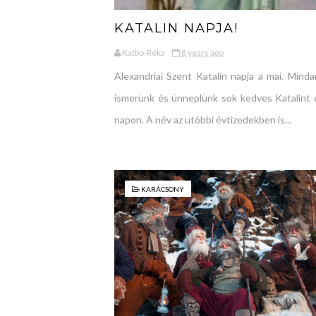
KATALIN NAPJA!
Katbo-Réka
8 years ago
Alexandriai Szent Katalin napja a mai. Minda
ismerünk és ünneplünk sok kedves Katalint 
napon. A név az utóbbi évtizedekben is...
KARÁCSONY