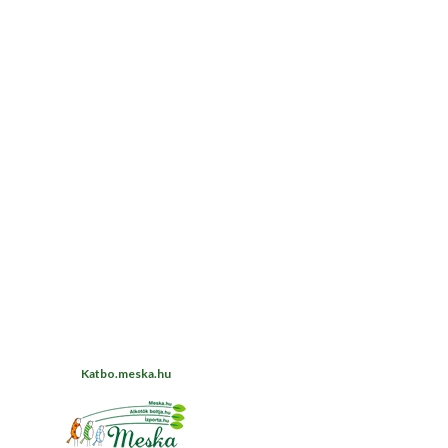
Katbo.meska.hu