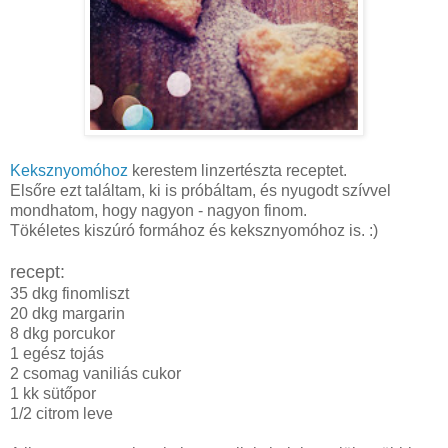
Keksznyomóhoz
kerestem linzertészta receptet.
Elsőre ezt találtam, ki is próbáltam, és nyugodt szívvel
mondhatom, hogy nagyon - nagyon finom.
Tökéletes kiszúró formához és keksznyomóhoz is. :)
recept:
35 dkg finomliszt
20 dkg margarin
8 dkg porcukor
1 egész tojás
2 csomag vaniliás cukor
1 kk sütőpor
1/2 citrom leve