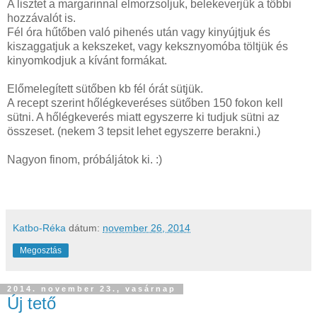
A lisztet a margarinnal elmorzsoljuk, belekeverjük a többi
hozzávalót is.
Fél óra hűtőben való pihenés után vagy kinyújtjuk és
kiszaggatjuk a kekszeket, vagy keksznyomóba töltjük és
kinyomkodjuk a kívánt formákat.
Előmelegített sütőben kb fél órát sütjük.
A recept szerint hőlégkeveréses sütőben 150 fokon kell
sütni. A hőlégkeverés miatt egyszerre ki tudjuk sütni az
összeset. (nekem 3 tepsit lehet egyszerre berakni.)
Nagyon finom, próbáljátok ki. :)
Katbo-Réka
dátum:
november 26, 2014
Megosztás
2014. november 23., vasárnap
Új tető