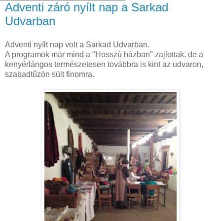
Adventi záró nyílt nap a Sarkad
Udvarban
Adventi nyílt nap volt a Sarkad Udvarban.
A programok már mind a "Hosszú házban" zajlottak, de a
kenyérlángos természetesen továbbra is kint az udvaron,
szabadtűzön sült finomra.