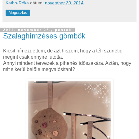
Katbo-Réka
dátum:
november 30, 2014
Megosztás
2014. november 28., péntek
Szalaghímzéses gömbök
Kicsit hímezgettem, de azt hiszem, hogy a téli szünetig
megint csak ennyire futotta.
Annyi mindent tervezek a pihenés időszakára. Aztán, hogy
mit sikerül belőle megvalósítani?