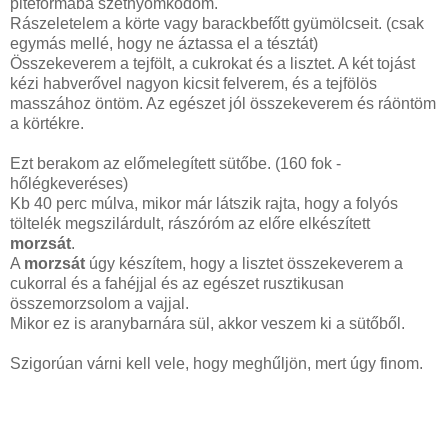
piteformába szétnyomkodom.
Rászeletelem a körte vagy barackbefőtt gyümölcseit. (csak
egymás mellé, hogy ne áztassa el a tésztát)
Összekeverem a tejfölt, a cukrokat és a lisztet. A két tojást
kézi habverővel nagyon kicsit felverem, és a tejfölös
masszához öntöm. Az egészet jól összekeverem és ráöntöm
a körtékre.
Ezt berakom az előmelegített sütőbe. (160 fok -
hőlégkeveréses)
Kb 40 perc múlva, mikor már látszik rajta, hogy a folyós
töltelék megszilárdult, rászóróm az előre elkészített
morzsát
.
A
morzsát
úgy készítem, hogy a lisztet összekeverem a
cukorral és a fahéjjal és az egészet rusztikusan
összemorzsolom a vajjal.
Mikor ez is aranybarnára sül, akkor veszem ki a sütőből.
Szigorúan várni kell vele, hogy meghűljön, mert úgy finom.