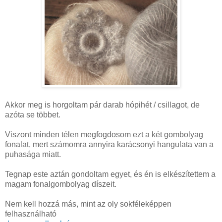
Akkor meg is horgoltam pár darab hópihét / csillagot, de
azóta se többet.
Viszont minden télen megfogdosom ezt a két gombolyag
fonalat, mert számomra annyira karácsonyi hangulata van a
puhasága miatt.
Tegnap este aztán gondoltam egyet, és én is elkészítettem a
magam fonalgombolyag díszeit.
Nem kell hozzá más, mint az oly sokféleképpen
felhasználható