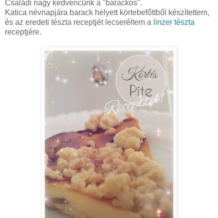
Családi nagy kedvencünk a "barackos".
Katica névnapjára barack helyett körtebefőttből készítettem,
és az eredeti tészta receptjét lecseréltem a
linzer tészta
receptjére.