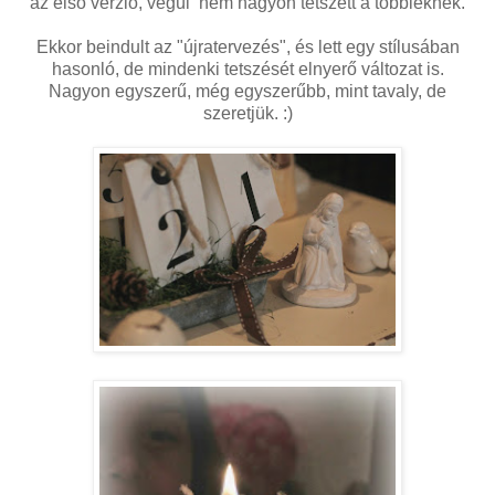
az első verzió, végül nem nagyon tetszett a többieknek.
Ekkor beindult az "újratervezés", és lett egy stílusában
hasonló, de mindenki tetszését elnyerő változat is.
Nagyon egyszerű, még egyszerűbb, mint tavaly, de
szeretjük. :)