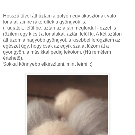
Hosszú tűvel áthúztam a golyón egy akasztónak való
fonalat, amire rákerültek a gyöngyök is.
(Tudjátok, felül be, aztán az alján megfordul - ezzel is
rözítem egy kicsit a fonalakat, aztán felül ki. A két szálon
áthúzom a nagyobb gyöngyöt, a kisebbel lerögzítem az
egészet úgy, hogy csak az egyik szálat fűzöm át a
gyöngyön, a másikkal pedig lekötöm. (Hú remélem
értehető).
Sokkal könnyebb elkészíteni, mint leírni. :)