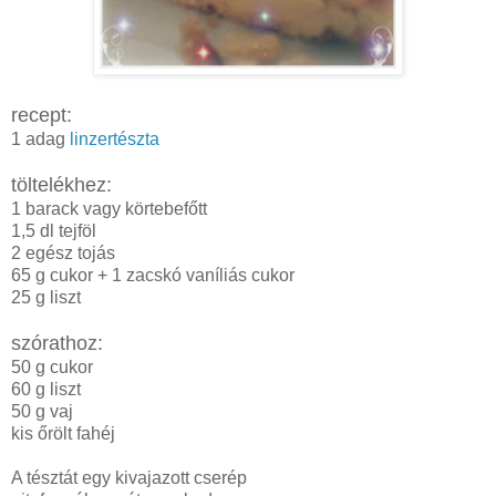
recept:
1 adag
linzertészta
töltelékhez:
1 barack vagy körtebefőtt
1,5 dl tejföl
2 egész tojás
65 g cukor + 1 zacskó vaníliás cukor
25 g liszt
szórathoz:
50 g cukor
60 g liszt
50 g vaj
kis őrölt fahéj
A tésztát egy kivajazott cserép