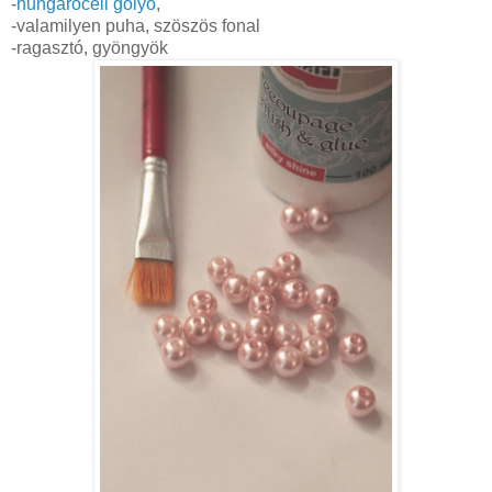
-
hungarocell golyó
,
-valamilyen puha, szöszös fonal
-ragasztó, gyöngyök