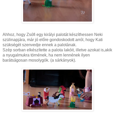
Ahhoz, hogy Zsófi egy királyi palotát készíthessen Neki
szülinapjára, már jó előre gondoskodott arról, hogy Kati
szükségét szenvedje ennek a palotának.
Szép sorban elkészítette a palota lakóit, illetve azokat is,akik
a nyugalmukra törnének, ha nem lennének ilyen
barátságosan mosolygók. (a sárkányok).