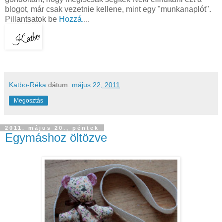
blogot, már csak vezetnie kellene, mint egy "munkanaplót".
Pillantsatok be
Hozzá.
...
Katbo-Réka
dátum:
május 22, 2011
Megosztás
2011. május 20., péntek
Egymáshoz öltözve