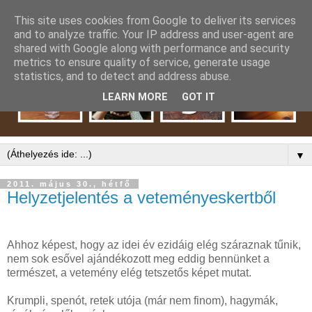
This site uses cookies from Google to deliver its services
and to analyze traffic. Your IP address and user-agent are
shared with Google along with performance and security
metrics to ensure quality of service, generate usage
statistics, and to detect and address abuse.
LEARN MORE
GOT IT
▼
2011. május 30., hétfő
Helyzetjelentés a veteményeskertből
Ahhoz képest, hogy az idei év ezidáig elég száraznak tűnik,
nem sok esővel ajándékozott meg eddig bennünket a
természet, a vetemény elég tetszetős képet mutat.
Krumpli, spenót, retek utója (már nem finom), hagymák,