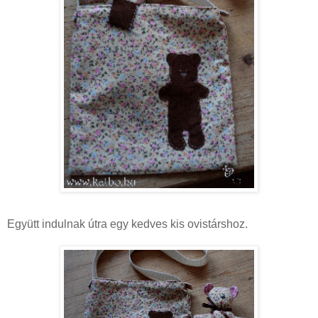
Együtt indulnak útra egy kedves kis ovistárshoz.