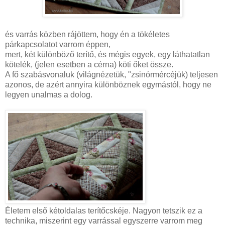
és varrás közben rájöttem, hogy én a tökéletes
párkapcsolatot varrom éppen,
mert, két különböző terítő, és mégis egyek, egy láthatatlan
kötelék, (jelen esetben a cérna) köti őket össze.
A fő szabásvonaluk (világnézetük, "zsinórmércéjük) teljesen
azonos, de azért annyira különböznek egymástól, hogy ne
legyen unalmas a dolog.
Életem első kétoldalas terítőcskéje. Nagyon tetszik ez a
technika, miszerint egy varrással egyszerre varrom meg