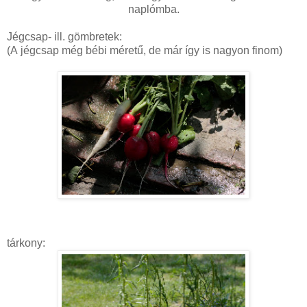
naplómba.
Jégcsap- ill. gömbretek:
(A jégcsap még bébi méretű, de már így is nagyon finom)
tárkony: