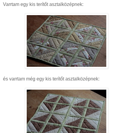
Varrtam egy kis terítőt asztalközépnek:
és varrtam még egy kis terítőt asztalközépnek: