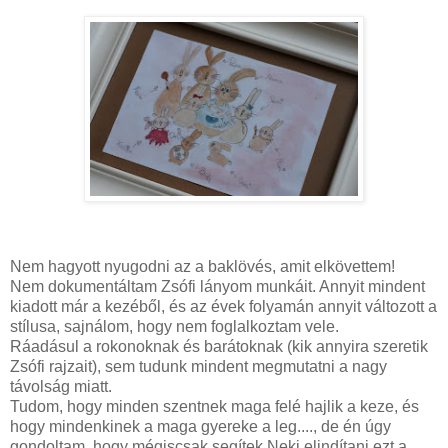
Nem hagyott nyugodni az a baklövés, amit elkövettem!
Nem dokumentáltam Zsófi lányom munkáit. Annyit mindent
kiadott már a kezéből, és az évek folyamán annyit változott a
stílusa, sajnálom, hogy nem foglalkoztam vele.
Ráadásul a rokonoknak és barátoknak (kik annyira szeretik
Zsófi rajzait), sem tudunk mindent megmutatni a nagy
távolság miatt.
Tudom, hogy minden szentnek maga felé hajlik a keze, és
hogy mindenkinek a maga gyereke a leg...., de én úgy
gondoltam, hogy mégiscsak segítek Neki elindítani ezt a