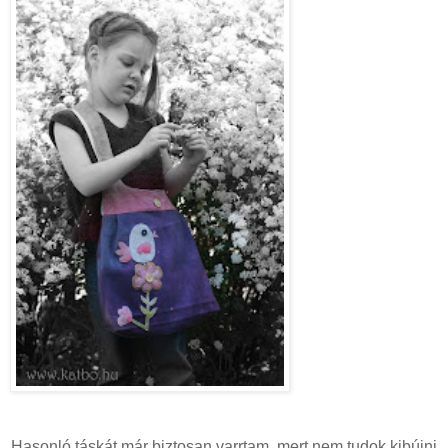
Hasonló táskát már biztosan varrtam, mert nem tudok kibújni