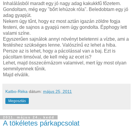
Inhalálásból maradt egy jó nagy adag kakukkfű főzetem.
Gondoltam, még egy "bőrt lehúzok róla". Beledobtam egy jó
adag gyapjút.
Nekem úgy tűnt, hogy ez most aztán igazán zöldre fogja
festeni, de sajnos a gyapjú nem úgy gondolta. Épphogy lett
valami színe.
Egyszerűen sajnálok annyi növényt beletenni a vízbe, ami a
festéshez szükséges lenne. Valószínű ez lehet a hiba.
Persze az is lehet, hogy a pácolással van a baj. Ezt is
pácoltam timsóval, de kell még az ecet is?
Lehet, majd összecérnázom valamivel, mert így most olyan
semmilyennek tűnik.
Majd elválik.
Katbo-Réka
dátum:
május 25, 2011
Megosztás
2011. május 24., kedd
A tökéletes párkapcsolat