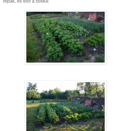
répák, és elől a sóska: