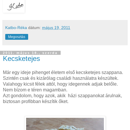
Katbo-Réka
dátum:
május 19, 2011
Megosztás
2011. május 18., szerda
Kecsketejes
Már egy ideje pihenget életem első kecsketejes szappana.
Szintén csak és kizárólag családi használatra készültek.
Valahogy kicsit félek attól, hogy idegennek adjak belőle.
Nem bízom e téren magamban.
Azt gondolom, hogy azok, akik házi szappanokat árulnak,
biztosan profibban készítik őket.