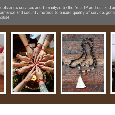
m
Média
Videók
Kapcsolat
Impresszum
Adatvéde
eliver its services and to analyze traffic. Your IP address and 
ormance and security metrics to ensure quality of service, gen
abuse.