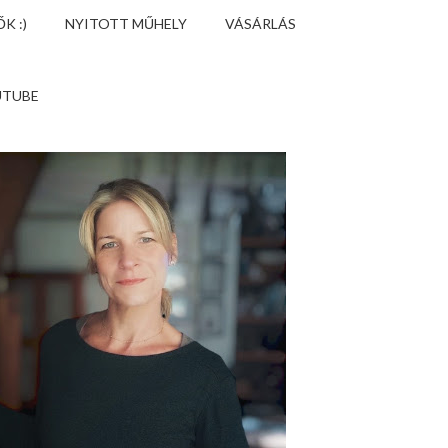
K :)
NYITOTT MŰHELY
VÁSÁRLÁS
UTUBE