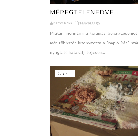
MÉREGTELENEDVE...
Katbo-Réka
14 years ago
Miután megírtam a terápiás bejegyzésemet
már többször bizonyította a "napló írás" sz
nyugtató hatását), teljesen...
EGYÉB