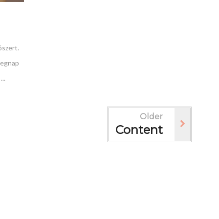
szert.
Tegnap
..
Older
Content