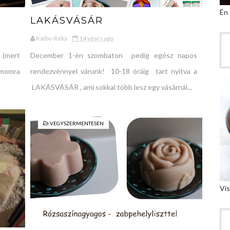
Én
LAKÁSVÁSÁR
Katbo-Réka
14 years ago
 (mert
December 1-én szombaton pedig egész napos
ámomra
rendezvénnyel várunk! 10-18 óráig tart nyitva a
LAKÁSVÁSÁR , ami sokkal több lesz egy vásárnál...
VEGYSZERMENTESEN
Vis