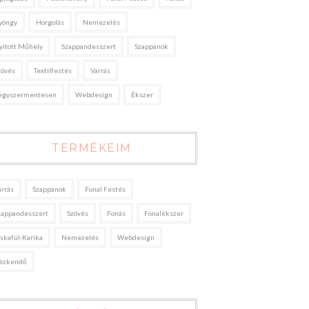
yöngy
Horgolás
Nemezelés
yitott Műhely
Szappandesszert
Szappanok
zövés
Textilfestés
Varrás
egyszermentesen
Webdesign
Ékszer
TERMÉKEIM
arrás
Szappanok
Fonal Festés
zappandesszert
Szövés
Fonás
Fonalékszer
áskafül-Karika
Nemezelés
Webdesign
ézkendő