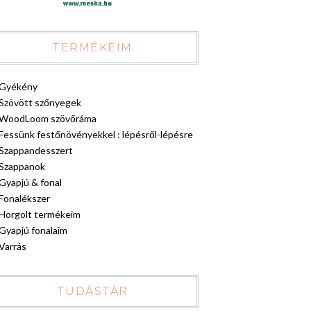
TERMÉKEIM
Gyékény
Szövött szőnyegek
WoodLoom szövőráma
Fessünk festőnövényekkel : lépésről-lépésre
Szappandesszert
Szappanok
Gyapjú & fonal
Fonalékszer
Horgolt termékeim
Gyapjú fonalaim
Varrás
TUDÁSTÁR