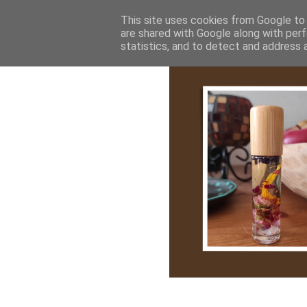
Bemutatkozás
My Stroy
Cikk róla
This site uses cookies from Google to d
are shared with Google along with perf
statistics, and to detect and address 