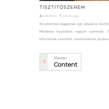
TISZTÍTÓSZEREM
Katbo-Réka
14 years ago
Készítettem magamnak egy általános tisztító
Mindenre használom, nagyon szeretem. 
kifestettük a konyhát, semmi különös, piszkos .
Newer
Content