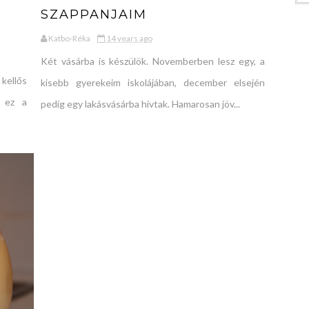
,
SZAPPANJAIM
Katbo-Réka
14 years ago
Két vásárba is készülök. Novemberben lesz egy, a
 kellős
kisebb gyerekeim iskolájában, december elsején
t ez a
pedig egy lakásvásárba hívtak. Hamarosan jöv...