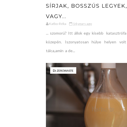
SÍRJAK, BOSSZÚS LEGYEK
VAGY...
Katbo-Réka
14 years ago
... szomorú? Itt állok egy kisebb katasztrófa
közepén. Iszonyatosan hülye helyen vol
tálca,amin a de...
ZEROWASTE