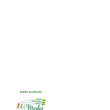
Katbo.meska.hu