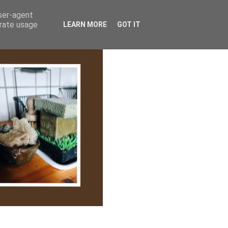
lem/Adatkezelés
user-agent
erate usage
LEARN MORE
GOT IT