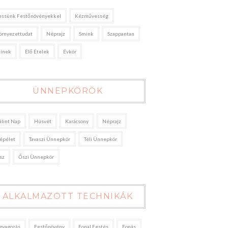
essünk Festőnövényekkel
Kézművesség
örnyezettudat
Néprajz
Smink
Szappantan
zínek
Élő Ételek
Évkör
ÜNNEPKÖRÖK
álint Nap
Húsvét
Karácsony
Néprajz
épélet
Tavaszi Ünnepkör
Téli Ünnepkör
sz
Őszi Ünnepkör
ALKALMAZOTT TECHNIKÁK
gyagozás
Festőnövény
Fonal Festés
Fonás