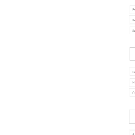
F
K
S
B
N
Ő
A