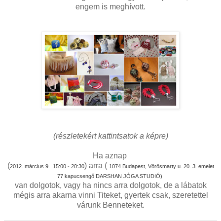
engem is meghívott.
(részletekért kattintsatok a képre)
Ha aznap
(
) arra (
2012. március 9.
15:00
-
20:30
1074 Budapest, Vörösmarty
u. 20. 3. emelet
77 kapucsengő
DARSHAN JÓGA STUDIÓ)
van dolgotok, vagy ha nincs arra dolgotok, de a lábatok
mégis arra akarna vinni Titeket, gyertek csak, szeretettel
várunk Benneteket.