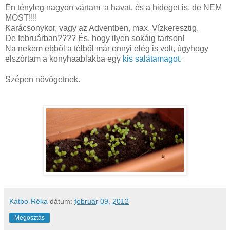
Én tényleg nagyon vártam a havat, és a hideget is, de NEM
MOST!!!!
Karácsonykor, vagy az Adventben, max. Vízkeresztig.
De februárban???? És, hogy ilyen sokáig tartson!
Na nekem ebből a télből már ennyi elég is volt, úgyhogy
elszórtam a konyhaablakba egy
kis salátamagot.
Szépen növögetnek.
Katbo-Réka
dátum:
február 09, 2012
Megosztás