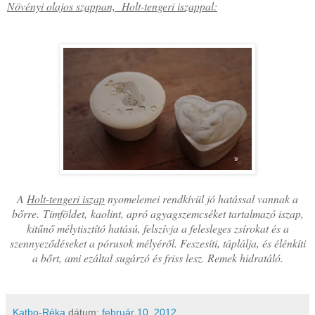
Növényi olajos szappan, Holt-tengeri iszappal:
A
Holt-tengeri iszap
nyomelemei rendkívül jó hatással vannak a
bőrre.
Timföldet,
kaolint, apró agyagszemcséket tartalmazó iszap,
kitűnő mélytisztító hatású, felszívja a felesleges zsírokat és a
szennyeződéseket a pórusok mélyéről. Feszesíti, táplálja, és élénkíti
a bőrt, ami ezáltal sugárzó és friss lesz. Remek hidratáló.
Katbo-Réka
dátum:
február 10, 2012