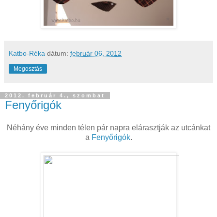
Katbo-Réka
dátum:
február 06, 2012
Megosztás
2012. február 4., szombat
Fenyőrigók
Néhány éve minden télen pár napra elárasztják az utcánkat
a
Fenyőrigók
.