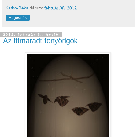
Katbo-Réka
dátum:
február 08, 2012
Megosztás
2012. február 6., hétfő
Az ittmaradt fenyőrigók