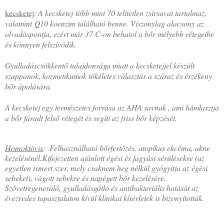
kecsketej
:
A kecsketej több mint 70 telítetlen zsírsavat tartalmaz,
valamint Q10 koenzim található benne. Viszonylag alacsony az
olvadáspontja, ezért már 37 C-on behatol a bőr mélyebb rétegeibe
és könnyen felszívódik.
Gyulladáscsökkentő tulajdonsága miatt a kecsketejjel készült
szappanok, kozmetikumok tökéletes választás a száraz és érzékeny
bőr ápolására.
A kecsketej egy természetes forrása az AHA savnak , ami hámlasztja
a bőr fáradt felső rétegét és segíti az friss bőr képzését.
Homoktövis
: .Felhasználható bőrfertőzés, atopikus ekcéma, akne
kezelésénél.Kifejezetten ajánlott égési és fagyási sérülésekre (az
egyetlen ismert szer, mely csaknem heg nélkül gyógyítja az égési
sebeket), vágott sebekre és napégett bőr kezelésére.
Szövetregeneráló, gyulladásgátló és antibakteriális hatását az
évezredes tapasztalaton kívül klinikai kísérletek is bizonyították.