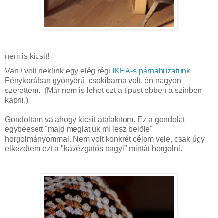
nem is kicsit!
Van / volt nekünk egy elég régi
IKEA-s párnahuzatunk
.
Fénykorában gyönyörű csokibarna volt, én nagyon
szerettem. (Már nem is lehet ezt a típust ebben a színben
kapni.)
Gondoltam valahogy kicsit átalakítom. Ez a gondolat
egybeesett "majd meglátjuk mi lesz belőle"
horgolmányommal. Nem volt konkrét célom vele, csak úgy
elkezdtem ezt a "kávézgatós nagyi" mintát horgolni.