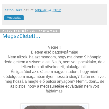
Katbo-Réka
dátum:
február 24, 2012
Megosztás
2012. február 23., csütörtök
Megszületett...
Végre!!!
Életem első bagolypárnája!
Nem túlzok, ha azt mondom, hogy majdnem 9 hónapig
dédelgettem a szívem alatt. Na jó, nem volt pocaklakó, de a
lelkemben ott növekedett, alakulgatott!!!
És igazából az okát sem nagyon tudom, hogy miért
dédelgettem magamban ilyen hosszú ideig? Talán nem volt
meg hozzá a megfelelő pulcsi anyagom? Nem tudom... de
az biztos, hogy a megszületése egyáltalán nem volt
fájdalmas!