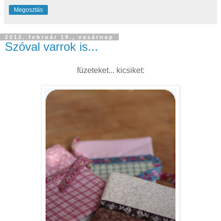
Megosztás
2012. február 19., vasárnap
Szóval varrok is...
füzeteket... kicsiket: