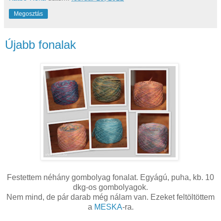
Megosztás
Újabb fonalak
Festettem néhány gombolyag fonalat. Egyágú, puha, kb. 10
dkg-os gombolyagok.
Nem mind, de pár darab még nálam van. Ezeket feltöltöttem
a
MESKA
-ra.