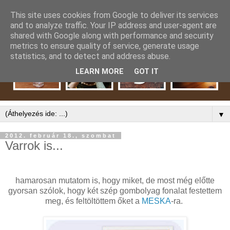
This site uses cookies from Google to deliver its services
and to analyze traffic. Your IP address and user-agent are
shared with Google along with performance and security
metrics to ensure quality of service, generate usage
statistics, and to detect and address abuse.
LEARN MORE
GOT IT
▼
2012. február 18., szombat
Varrok is...
hamarosan mutatom is, hogy miket, de most még előtte
gyorsan szólok, hogy két szép gombolyag fonalat festettem
meg, és feltöltöttem őket a
MESKA
-ra.