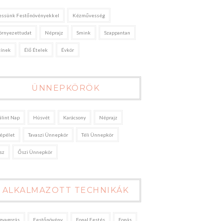
essünk Festőnövényekkel
Kézművesség
örnyezettudat
Néprajz
Smink
Szappantan
zínek
Élő Ételek
Évkör
ÜNNEPKÖRÖK
álint Nap
Húsvét
Karácsony
Néprajz
épélet
Tavaszi Ünnepkör
Téli Ünnepkör
sz
Őszi Ünnepkör
ALKALMAZOTT TECHNIKÁK
gyagozás
Festőnövény
Fonal Festés
Fonás