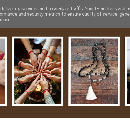
m
Média
Videók
Kapcsolat
Impresszum
Adatvéde
eliver its services and to analyze traffic. Your IP address and 
ormance and security metrics to ensure quality of service, gen
abuse.