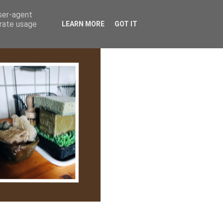
lem/Adatkezelés
user-agent
erate usage
LEARN MORE
GOT IT