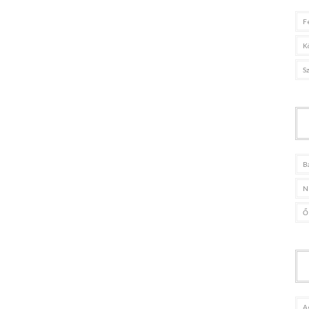
F
K
S
B
N
Ő
A