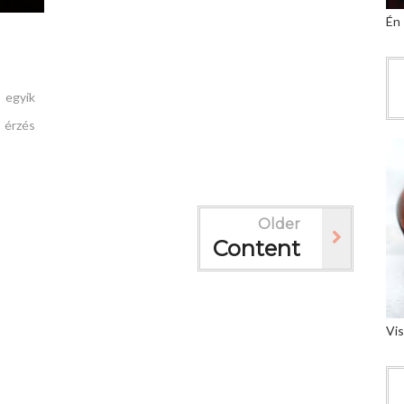
Én
 egyik
 érzés
Older
Content
Vis