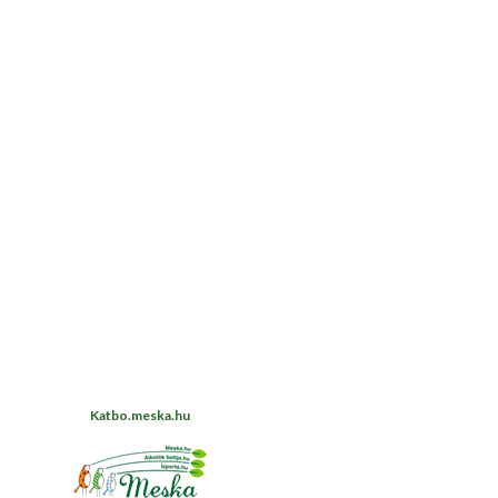
Katbo.meska.hu