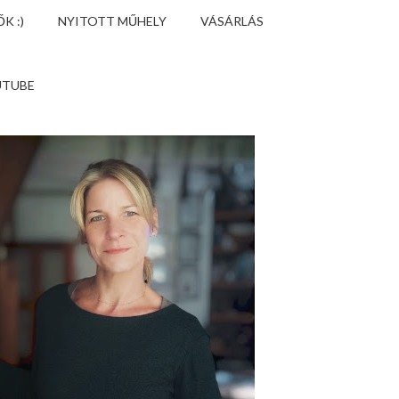
K :)
NYITOTT MŰHELY
VÁSÁRLÁS
UTUBE