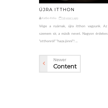
ÚJRA ITTHON
Katbo-Réka
16 years ago
Vége a nyárnak, újra itthon vagyunk. Az
szemem sír, a másik nevet. Nagyon érdekes
"otthonról" "haza jönni"! ...
Newer
Content