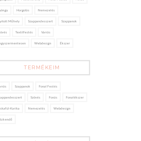
yöngy
Horgolás
Nemezelés
yitott Műhely
Szappandesszert
Szappanok
zövés
Textilfestés
Varrás
egyszermentesen
Webdesign
Ékszer
TERMÉKEIM
arrás
Szappanok
Fonal Festés
zappandesszert
Szövés
Fonás
Fonalékszer
áskafül-Karika
Nemezelés
Webdesign
ézkendő