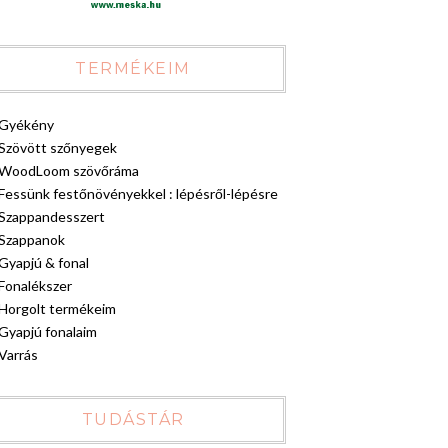
TERMÉKEIM
Gyékény
Szövött szőnyegek
WoodLoom szövőráma
Fessünk festőnövényekkel : lépésről-lépésre
Szappandesszert
Szappanok
Gyapjú & fonal
Fonalékszer
Horgolt termékeim
Gyapjú fonalaim
Varrás
TUDÁSTÁR