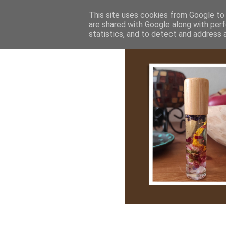
Bemutatkozás
My Stroy
Cikk róla
This site uses cookies from Google to d
are shared with Google along with perf
statistics, and to detect and address 