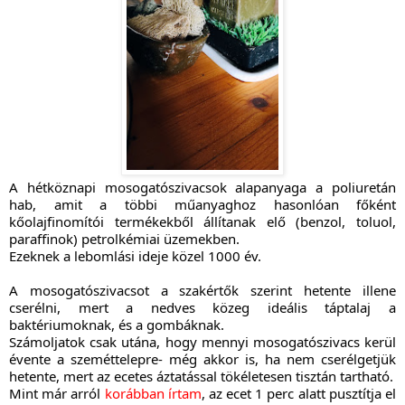
A hétköznapi mosogatószivacsok alapanyaga a poliuretán
hab, amit a többi műanyaghoz hasonlóan főként
kőolajfinomítói termékekből állítanak elő (benzol, toluol,
paraffinok) petrolkémiai üzemekben.
Ezeknek a lebomlási ideje közel 1000 év.
A mosogatószivacsot a szakértők szerint hetente illene
cserélni, mert a nedves közeg ideális táptalaj a
baktériumoknak, és a gombáknak.
Számoljatok csak utána, hogy mennyi mosogatószivacs kerül
évente a szeméttelepre- még akkor is, ha nem
cserélgetjük
hetente, mert az ecetes áztatással tökéletesen tisztán tartható.
Mint már arról
korábban írtam
, az ecet 1 perc alatt pusztítja el