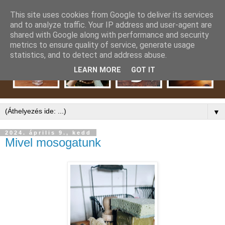
This site uses cookies from Google to deliver its services
and to analyze traffic. Your IP address and user-agent are
shared with Google along with performance and security
metrics to ensure quality of service, generate usage
statistics, and to detect and address abuse.
LEARN MORE
GOT IT
▼
2024. április 9., kedd
Mivel mosogatunk