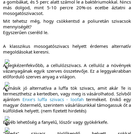
a gombákat, és 5 perc alatt számol le a baktériumokkal. Nincs
más dolgod, mint 5-10 percre 20%-os ecetbe áztatni a
mosogatószivacsot.
Mit tehetsz még, hogy csökkentsd a poliuretán szivacsok
mennyiségét?
Egyszerűen cseréld le.
A klasszikus mosogatószivacs helyett érdemes alternatív
megoldásokat keresni.
A legkézenfekvőbb, a cellulózszivacs. A cellulóz a növények
vázanyagának egyik szerves összetevője. Ez a leggyakrabban
előforduló szerves anyag a világon.
A másik jó alternatíva a luffa tök szivacs, amit akár Te is
termeszthetsz a kertedben, vagy meg is vásárolhatod. Szívből
ajánlom
Enxe’s luffa szivacs - loofah
termékeit. Enikő egy
magyar őstermelő, szerintem vásárlásunkkal támogassuk őt a
külföldiek helyett. (nem fizetett hirdetés)
Egyéb lehetőség a fanyelű, lószőr vagy gyökérkefe.
"Vileda" szivacs törlőkendő helyett sokkal