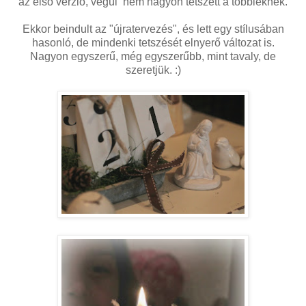
az első verzió, végül nem nagyon tetszett a többieknek.
Ekkor beindult az "újratervezés", és lett egy stílusában
hasonló, de mindenki tetszését elnyerő változat is.
Nagyon egyszerű, még egyszerűbb, mint tavaly, de
szeretjük. :)