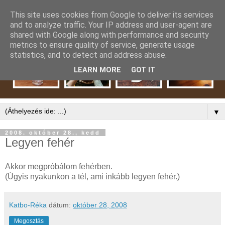
This site uses cookies from Google to deliver its services
and to analyze traffic. Your IP address and user-agent are
shared with Google along with performance and security
metrics to ensure quality of service, generate usage
statistics, and to detect and address abuse.
LEARN MORE
GOT IT
▼
2008. október 28., kedd
Legyen fehér
Akkor megpróbálom fehérben.
(Úgyis nyakunkon a tél, ami inkább legyen fehér.)
Katbo-Réka
dátum:
október 28, 2008
Megosztás