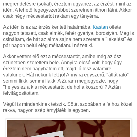
megrendelésre (sokat), éreztem ugyanezt az érzést, mint az
idén. A lehető legegyszerűbbet szeretném itthon látni. Akkor
csak négy mécsestartót raktam egy tányérra.
Az idén is ez az érzés kerített hatalmába.
Kastan
ötlete
nagyon tetszett, csak almák, fehér gyertya, borostyán. Meg is
csináltam, de hát az alma sajna nem szerette a "lékelést" és
pár napon belül elég méltatlanul nézett ki.
Akkor vettem elő ezt a mécsestartót, amibe még az őszi
szünetben szerettem bele. Annyira olcsó volt, hogy úgy
éreztem nem hagyhatom ott, majd jó lesz valamire,
valakinek. Hát nekünk lett jó! Annyira egyszerű, "átlátható"
semmi flikk, semmi flakk. A Zuram megjegyezte, hogy
"helyes ez a kis mécsestartó, de hol a koszorú"? Aztán
felvilágosítottam.
Végül is mindenkinek tetszik. Sötét szobában a falhoz közel
rakva, nagyon szép árnyjáték is egyben.