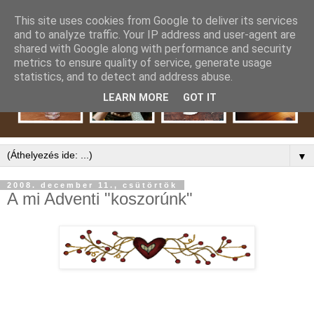
This site uses cookies from Google to deliver its services
and to analyze traffic. Your IP address and user-agent are
shared with Google along with performance and security
metrics to ensure quality of service, generate usage
statistics, and to detect and address abuse.
LEARN MORE
GOT IT
▼
2008. december 11., csütörtök
A mi Adventi "koszorúnk"