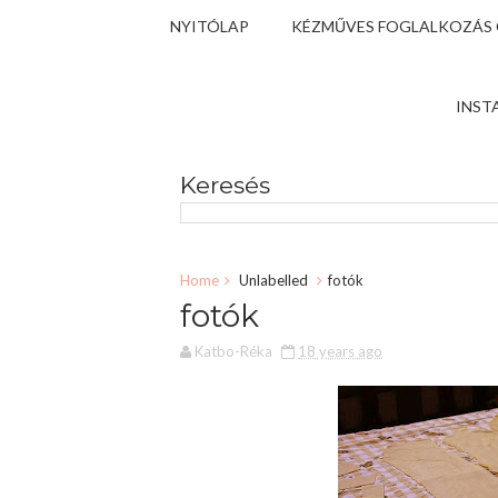
NYITÓLAP
KÉZMŰVES FOGLALKOZÁS
INST
Keresés
Home
Unlabelled
fotók
fotók
Katbo-Réka
18 years ago