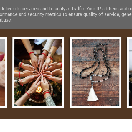
m
Média
Videók
Kapcsolat
Impresszum
Adatvéde
eliver its services and to analyze traffic. Your IP address and 
ormance and security metrics to ensure quality of service, gen
abuse.