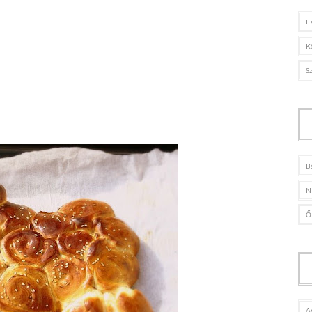
F
K
S
B
N
Ő
A