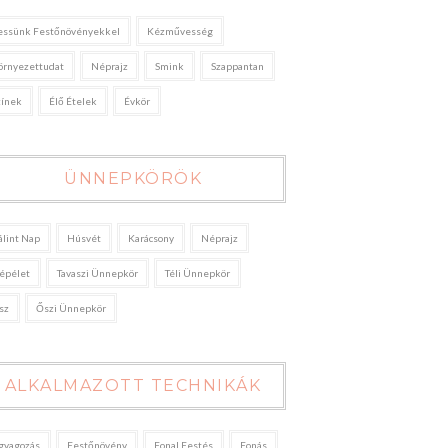
essünk Festőnövényekkel
Kézművesség
örnyezettudat
Néprajz
Smink
Szappantan
zínek
Élő Ételek
Évkör
ÜNNEPKÖRÖK
álint Nap
Húsvét
Karácsony
Néprajz
épélet
Tavaszi Ünnepkör
Téli Ünnepkör
sz
Őszi Ünnepkör
ALKALMAZOTT TECHNIKÁK
gyagozás
Festőnövény
Fonal Festés
Fonás