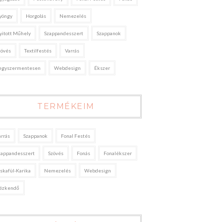
yöngy
Horgolás
Nemezelés
yitott Műhely
Szappandesszert
Szappanok
zövés
Textilfestés
Varrás
egyszermentesen
Webdesign
Ékszer
TERMÉKEIM
arrás
Szappanok
Fonal Festés
zappandesszert
Szövés
Fonás
Fonalékszer
áskafül-Karika
Nemezelés
Webdesign
ézkendő