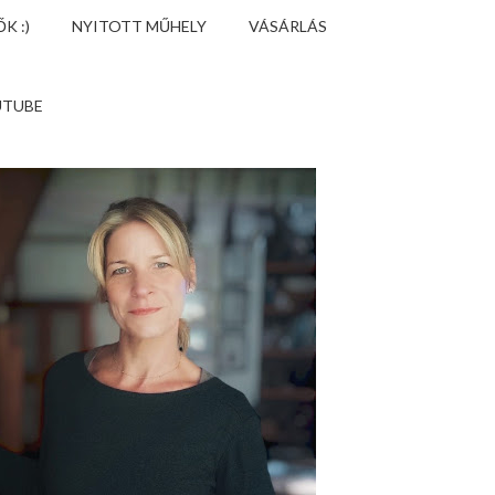
K :)
NYITOTT MŰHELY
VÁSÁRLÁS
UTUBE