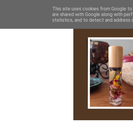
Bemutatkozás
My Stroy
Cikk róla
This site uses cookies from Google to d
are shared with Google along with perf
statistics, and to detect and address 