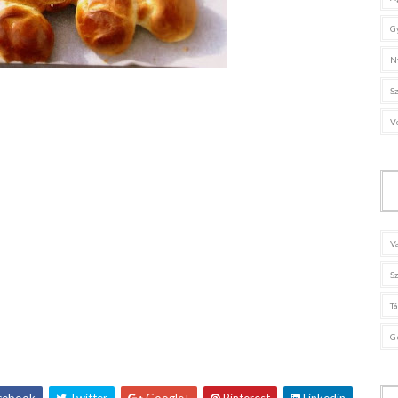
G
N
S
V
V
S
T
G