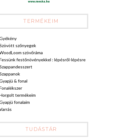
TERMÉKEIM
Gyékény
Szövött szőnyegek
WoodLoom szövőráma
Fessünk festőnövényekkel : lépésről-lépésre
Szappandesszert
Szappanok
Gyapjú & fonal
Fonalékszer
Horgolt termékeim
Gyapjú fonalaim
Varrás
TUDÁSTÁR