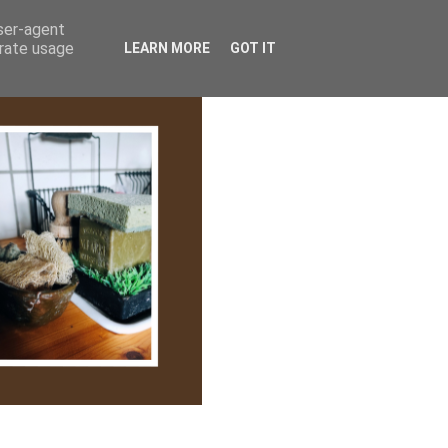
lem/Adatkezelés
user-agent
erate usage
LEARN MORE
GOT IT