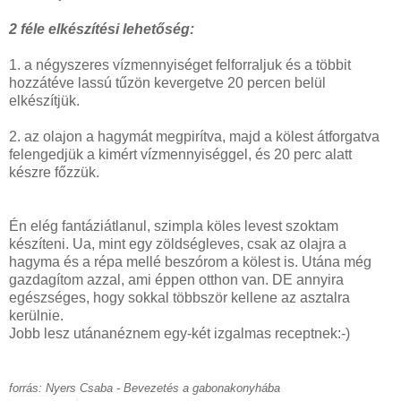
2 féle elkészítési lehetőség:
1. a négyszeres vízmennyiséget felforraljuk és a többit
hozzátéve lassú tűzön kevergetve 20 percen belül
elkészítjük.
2. az olajon a hagymát megpirítva, majd a kölest átforgatva
felengedjük a kimért vízmennyiséggel, és 20 perc alatt
készre főzzük.
Én elég fantáziátlanul, szimpla köles levest szoktam
készíteni. Ua, mint egy zöldségleves, csak az olajra a
hagyma és a répa mellé beszórom a kölest is. Utána még
gazdagítom azzal, ami éppen otthon van. DE annyira
egészséges, hogy sokkal többször kellene az asztalra
kerülnie.
Jobb lesz utánanéznem egy-két izgalmas receptnek:-)
forrás: Nyers Csaba - Bevezetés a gabonakonyhába