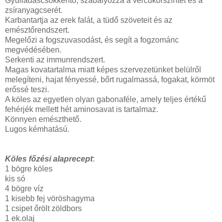
Gyulladáscsökkentő, szabályozza a vércukorszintet és a
zsíranyagcserét.
Karbantartja az erek falát, a tüdő szöveteit és az
emésztőrendszert.
Megelőzi a fogszuvasodást, és segít a fogzománc
megvédésében.
Serkenti az immunrendszert.
Magas kovatartalma miatt képes szervezetünket belülről
melegíteni, hajat fényessé, bőrt rugalmassá, fogakat, körmöt
erőssé teszi.
A köles az egyetlen olyan gabonaféle, amely teljes értékű
fehérjék mellett hét aminosavat is tartalmaz.
Könnyen emészthető.
Lugos kémhatású.
Köles főzési alaprecept
:
1 bögre köles
kis só
4 bögre víz
1 kisebb fej vöröshagyma
1 csipet őrölt zöldbors
1 ek.olaj