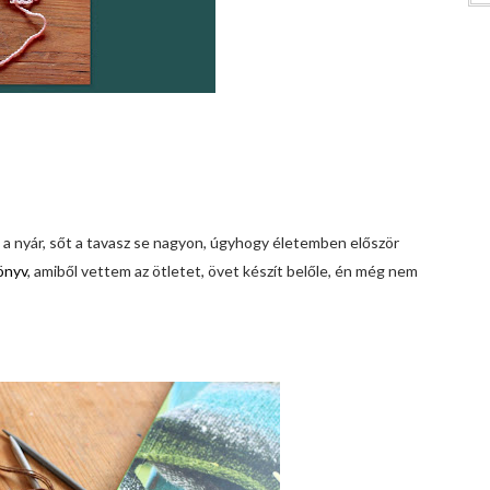
 a nyár, sőt a tavasz se nagyon, úgyhogy életemben
először
önyv
, amiből vettem az ötletet, övet készít belőle, én még nem