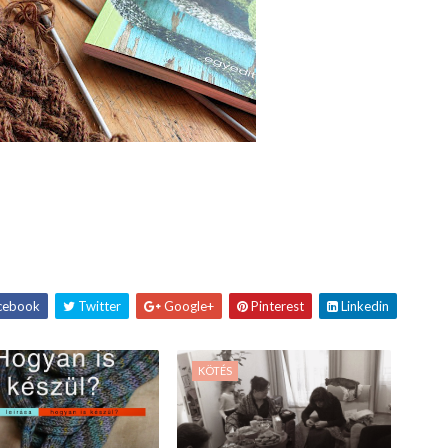
cebook
Twitter
Google+
Pinterest
Linkedin
KÖTÉS