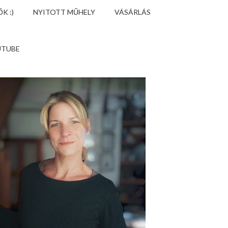
K :)
NYITOTT MŰHELY
VÁSÁRLÁS
UTUBE