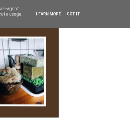
lem/Adatkezelés
user-agent
erate usage
LEARN MORE
GOT IT