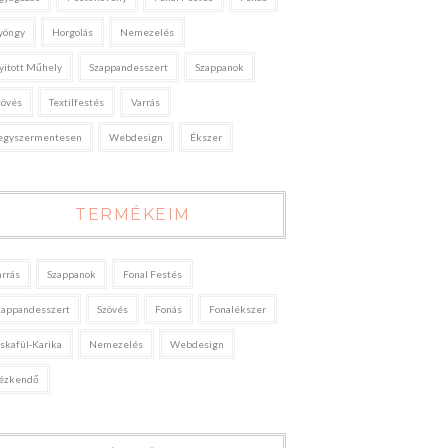
yöngy
Horgolás
Nemezelés
yitott Műhely
Szappandesszert
Szappanok
zövés
Textilfestés
Varrás
egyszermentesen
Webdesign
Ékszer
TERMÉKEIM
arrás
Szappanok
Fonal Festés
zappandesszert
Szövés
Fonás
Fonalékszer
áskafül-Karika
Nemezelés
Webdesign
ézkendő