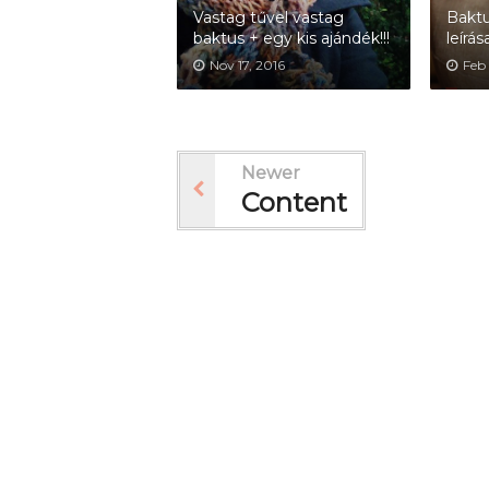
Vastag tűvel vastag
Baktu
baktus + egy kis ajándék!!!
leírás
Nov 17, 2016
Feb 
Newer
Content