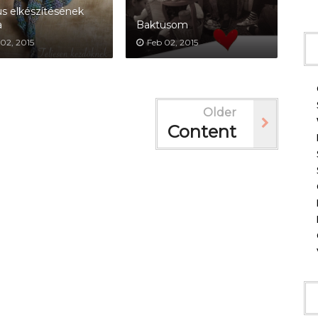
s elkészítésének
a
Baktusom
02, 2015
Feb 02, 2015
Older
Content