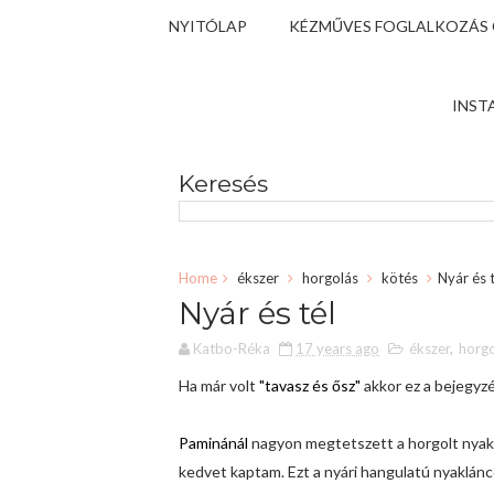
NYITÓLAP
KÉZMŰVES FOGLALKOZÁS
INST
Keresés
Home
ékszer
horgolás
kötés
Nyár és t
Nyár és tél
Katbo-Réka
17 years ago
ékszer
,
horgo
Ha már volt
"tavasz és ősz"
akkor ez a bejegyzé
Paminánál
nagyon megtetszett a horgolt nyak
kedvet kaptam. Ezt a nyári hangulatú nyaklánc