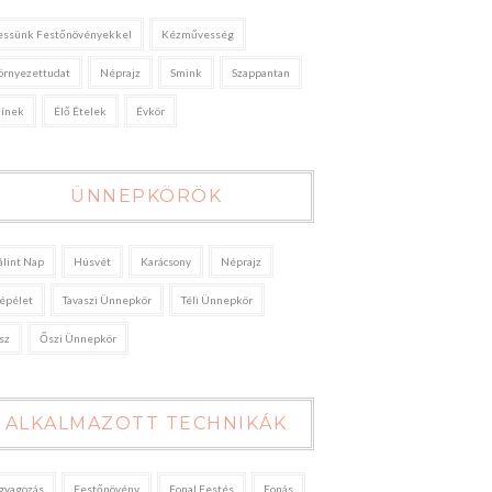
essünk Festőnövényekkel
Kézművesség
örnyezettudat
Néprajz
Smink
Szappantan
zínek
Élő Ételek
Évkör
ÜNNEPKÖRÖK
álint Nap
Húsvét
Karácsony
Néprajz
épélet
Tavaszi Ünnepkör
Téli Ünnepkör
sz
Őszi Ünnepkör
ALKALMAZOTT TECHNIKÁK
gyagozás
Festőnövény
Fonal Festés
Fonás