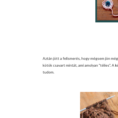
Aztán jött a felismerés, hogy mégsem jön még
kötök csavart mintát, ami amolyan "télies". A
k
tudom.