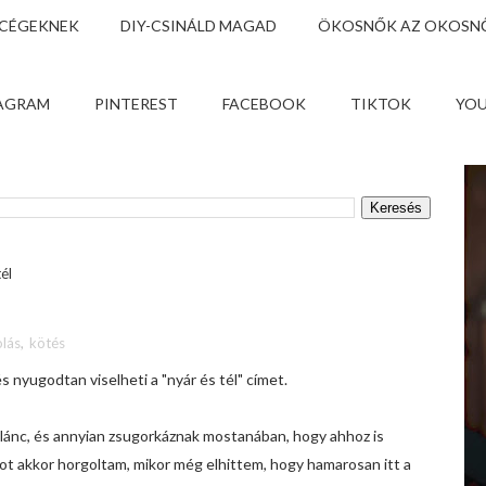
 CÉGEKNEK
DIY-CSINÁLD MAGAD
ÖKOSNŐK AZ OKOSNŐ
AGRAM
PINTEREST
FACEBOOK
TIKTOK
YO
él
lás
,
kötés
s nyugodtan viselheti a "nyár és tél" címet.
lánc, és annyian
zsugorkáznak
mostanában, hogy ahhoz is
ot akkor horgoltam, mikor még elhittem, hogy hamarosan itt a