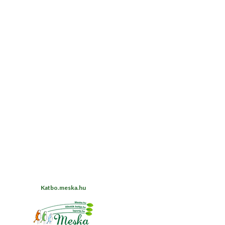
Katbo.meska.hu