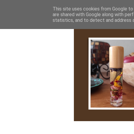
Bemutatkozás
My Stroy
Cikk róla
This site uses cookies from Google to d
are shared with Google along with perf
statistics, and to detect and address 