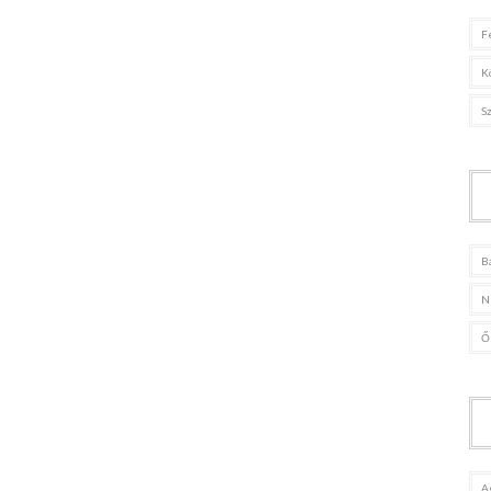
F
K
S
B
N
Ő
A