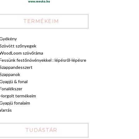
TERMÉKEIM
Gyékény
Szövött szőnyegek
WoodLoom szövőráma
Fessünk festőnövényekkel : lépésről-lépésre
Szappandesszert
Szappanok
Gyapjú & fonal
Fonalékszer
Horgolt termékeim
Gyapjú fonalaim
Varrás
TUDÁSTÁR