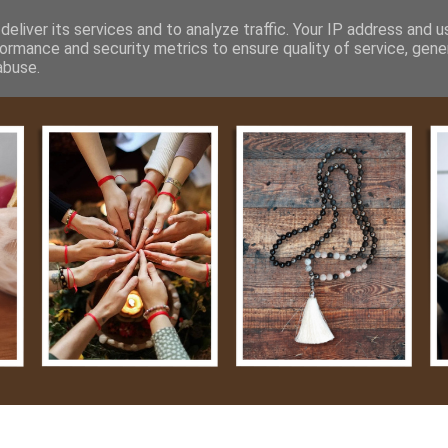
m
Média
Videók
Kapcsolat
Impresszum
Adatvéde
eliver its services and to analyze traffic. Your IP address and 
ormance and security metrics to ensure quality of service, gen
abuse.