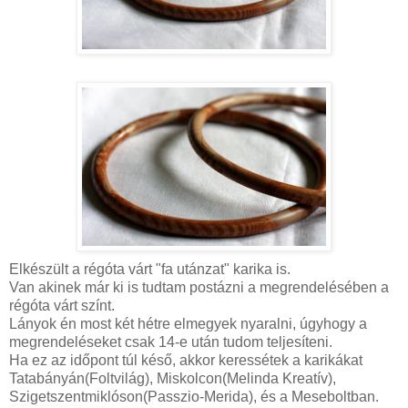
Elkészült a régóta várt "fa utánzat" karika is.
Van akinek már ki is tudtam postázni a megrendelésében a
régóta várt színt.
Lányok én most két hétre elmegyek nyaralni, úgyhogy a
megrendeléseket csak 14-e után tudom teljesíteni.
Ha ez az időpont túl késő, akkor keressétek a karikákat
Tatabányán(
Foltvilág
),
Miskolcon(Melinda
Kreatív),
Szigetszentmiklóson(
Passzio-Merida
), és a
Meseboltban
.