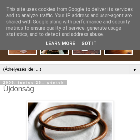
This site uses cookies from Google to deliver its services
and to analyze traffic. Your IP address and user-agent are
shared with Google along with performance and security
metrics to ensure quality of service, generate usage
statistics, and to detect and address abuse.
LEARN MORE
GOT IT
▼
2009. június 26., péntek
Újdonság