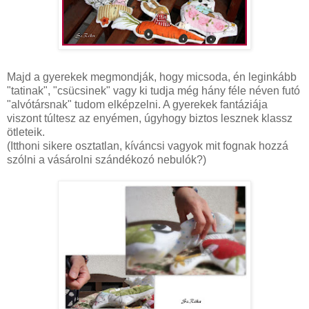
Majd a gyerekek megmondják, hogy micsoda, én leginkább
"tatinak", "
csücsinek
" vagy ki tudja még hány
féle
néven futó
"
alvótársnak
" tudom elképzelni. A gyerekek fantáziája
viszont túltesz az enyémen, úgyhogy biztos lesznek klassz
ötleteik.
(Itthoni sikere osztatlan, kíváncsi vagyok mit fognak hozzá
szólni a vásárolni szándékozó nebulók?)