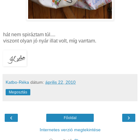
hát nem
spiráztam
túl....
viszont olyan jó nyár illat volt, míg varrtam.
Katbo-Réka
dátum:
április 22, 2010
Megosztás
‹
›
Főoldal
Internetes verzió megtekintése