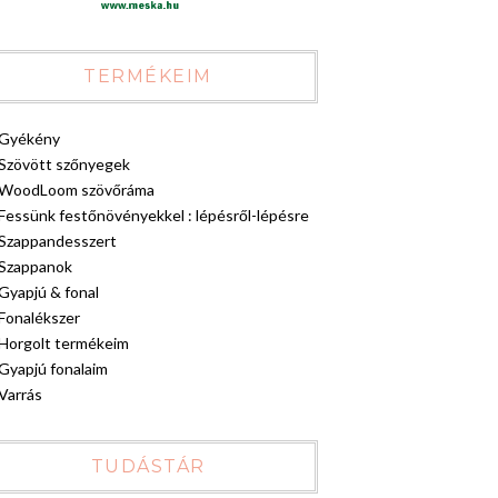
TERMÉKEIM
Gyékény
Szövött szőnyegek
WoodLoom szövőráma
Fessünk festőnövényekkel : lépésről-lépésre
Szappandesszert
Szappanok
Gyapjú & fonal
Fonalékszer
Horgolt termékeim
Gyapjú fonalaim
Varrás
TUDÁSTÁR