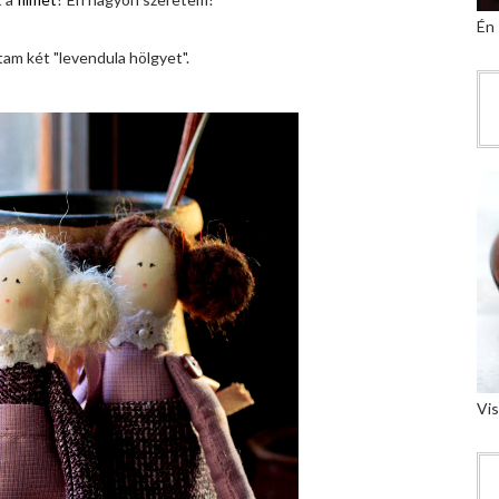
Én
rtam két "levendula hölgyet".
Vis