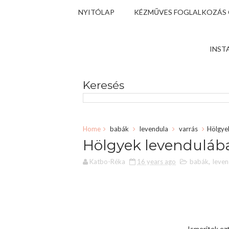
NYITÓLAP
KÉZMŰVES FOGLALKOZÁS
INST
Keresés
Home
babák
levendula
varrás
Hölgyek
Hölgyek levendulába
Katbo-Réka
16 years ago
babák
,
leven
Ismeritek ez