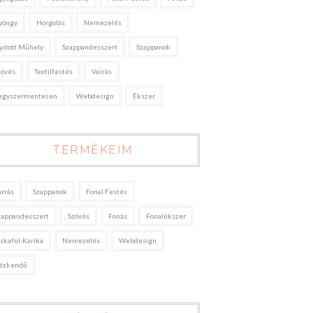
yöngy
Horgolás
Nemezelés
yitott Műhely
Szappandesszert
Szappanok
zövés
Textilfestés
Varrás
egyszermentesen
Webdesign
Ékszer
TERMÉKEIM
arrás
Szappanok
Fonal Festés
zappandesszert
Szövés
Fonás
Fonalékszer
áskafül-Karika
Nemezelés
Webdesign
ézkendő