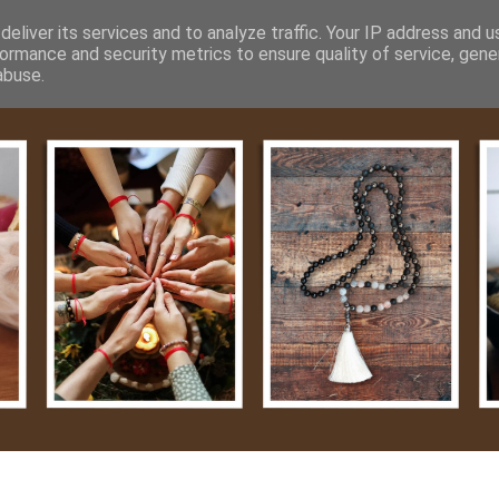
m
Média
Videók
Kapcsolat
Impresszum
Adatvéde
eliver its services and to analyze traffic. Your IP address and 
ormance and security metrics to ensure quality of service, gen
abuse.