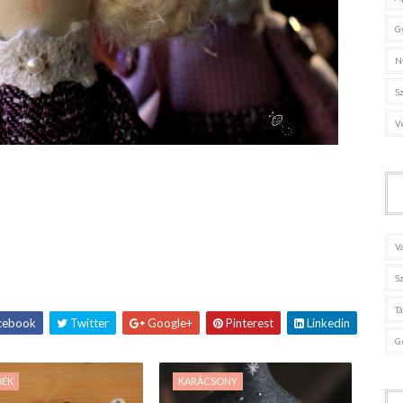
G
N
S
V
V
S
T
cebook
Twitter
Google+
Pinterest
Linkedin
G
DÉK
KARÁCSONY