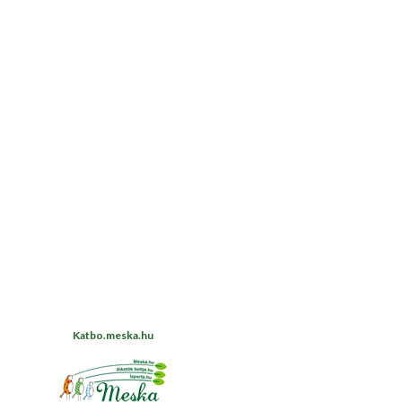
Katbo.meska.hu