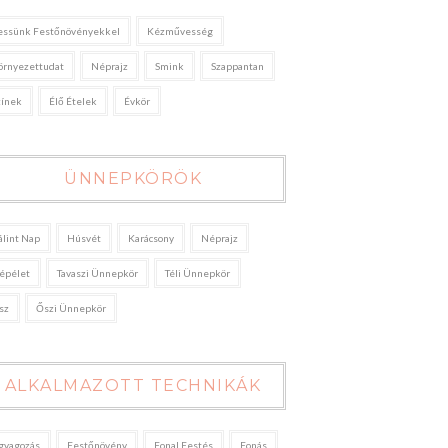
essünk Festőnövényekkel
Kézművesség
örnyezettudat
Néprajz
Smink
Szappantan
zínek
Élő Ételek
Évkör
ÜNNEPKÖRÖK
álint Nap
Húsvét
Karácsony
Néprajz
épélet
Tavaszi Ünnepkör
Téli Ünnepkör
sz
Őszi Ünnepkör
ALKALMAZOTT TECHNIKÁK
gyagozás
Festőnövény
Fonal Festés
Fonás