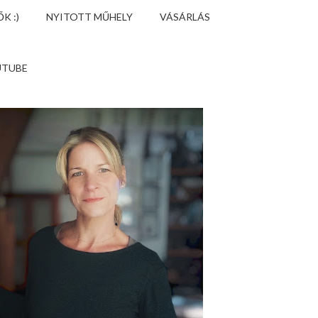
K :)
NYITOTT MŰHELY
VÁSÁRLÁS
UTUBE