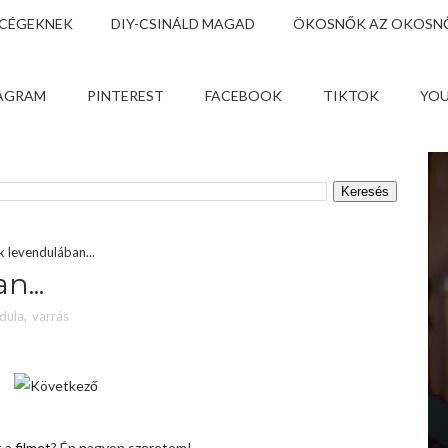
 CÉGEKNEK
DIY-CSINÁLD MAGAD
ÖKOSNŐK AZ OKOSNŐ
AGRAM
PINTEREST
FACEBOOK
TIKTOK
YO
 levendulában...
n...
dula
,
varrás
t a
filmet
? Én nagyon szeretem!