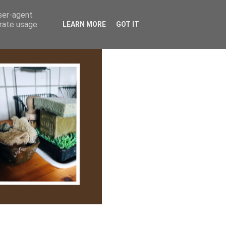
lem/Adatkezelés
user-agent
erate usage
LEARN MORE
GOT IT