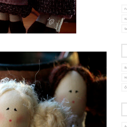
F
K
S
B
N
Ő
A