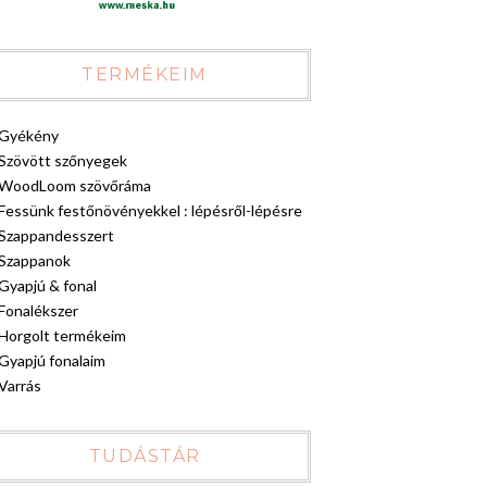
TERMÉKEIM
Gyékény
Szövött szőnyegek
WoodLoom szövőráma
Fessünk festőnövényekkel : lépésről-lépésre
Szappandesszert
Szappanok
Gyapjú & fonal
Fonalékszer
Horgolt termékeim
Gyapjú fonalaim
Varrás
TUDÁSTÁR