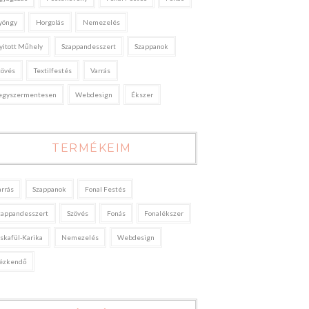
yöngy
Horgolás
Nemezelés
yitott Műhely
Szappandesszert
Szappanok
zövés
Textilfestés
Varrás
egyszermentesen
Webdesign
Ékszer
TERMÉKEIM
arrás
Szappanok
Fonal Festés
zappandesszert
Szövés
Fonás
Fonalékszer
áskafül-Karika
Nemezelés
Webdesign
ézkendő