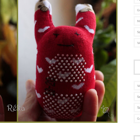
G
N
S
V
V
S
T
G