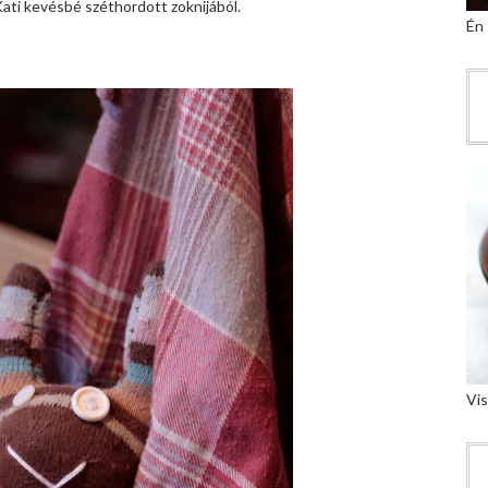
Kati kevésbé széthordott zoknijából.
Én
Vis