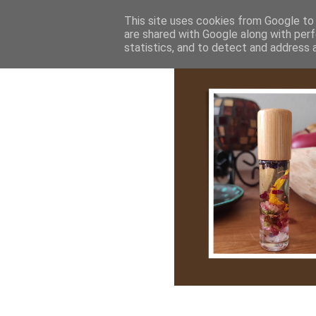
Bemutatkozás
My Stroy
Cikk róla
This site uses cookies from Google to d
are shared with Google along with perf
statistics, and to detect and address 