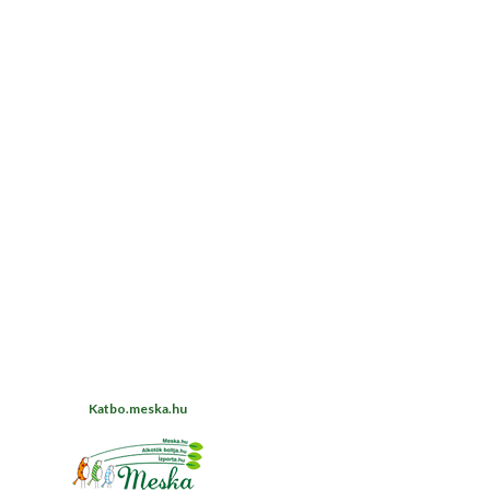
Katbo.meska.hu