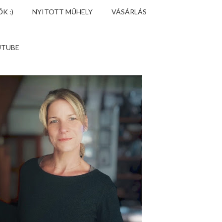
K :)
NYITOTT MŰHELY
VÁSÁRLÁS
UTUBE