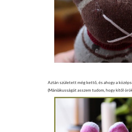
Aztán született még kettő, és ahogy a közép
(Mániákusságát asszem tudom, hogy kitől örök