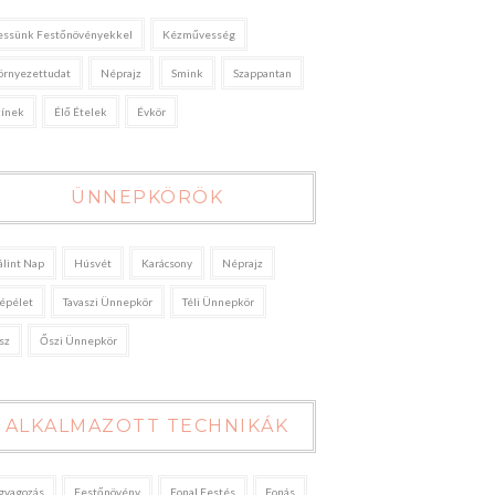
essünk Festőnövényekkel
Kézművesség
örnyezettudat
Néprajz
Smink
Szappantan
zínek
Élő Ételek
Évkör
ÜNNEPKÖRÖK
álint Nap
Húsvét
Karácsony
Néprajz
épélet
Tavaszi Ünnepkör
Téli Ünnepkör
sz
Őszi Ünnepkör
ALKALMAZOTT TECHNIKÁK
gyagozás
Festőnövény
Fonal Festés
Fonás