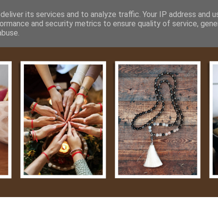
m
Média
Videók
Kapcsolat
Impresszum
Adatvéde
eliver its services and to analyze traffic. Your IP address and 
ormance and security metrics to ensure quality of service, gen
abuse.