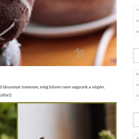
F
K
S
B
N
ső lányomat ismerem, még bőven nem vagyunk a végén.
ölte!)
Ő
A