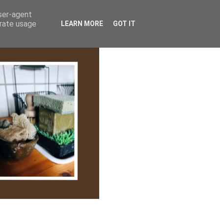
lem/Adatkezelés
user-agent
erate usage
LEARN MORE
GOT IT