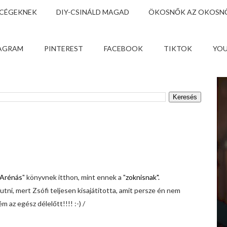
 CÉGEKNEK
DIY-CSINÁLD MAGAD
ÖKOSNŐK AZ OKOSNŐ
AGRAM
PINTEREST
FACEBOOK
TIKTOK
YO
Arénás
" könyvnek itthon, mint ennek a "
zoknisnak".
tni, mert Zsófi teljesen kisajátította, amit persze én nem
 az egész délelőtt!!!! :-) /