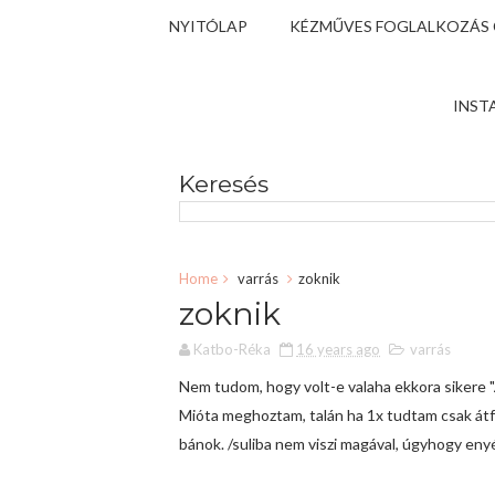
NYITÓLAP
KÉZMŰVES FOGLALKOZÁS
INST
Keresés
Home
varrás
zoknik
zoknik
Katbo-Réka
16 years ago
varrás
Nem tudom, hogy volt-e valaha ekkora sikere "
Mióta meghoztam, talán ha 1x tudtam csak átfu
bánok. /suliba nem viszi magával, úgyhogy enyém