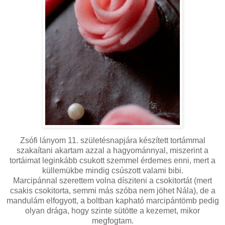
Zsófi lányom 11. születésnapjára készített tortámmal
szakaítani akartam azzal a hagyománnyal, miszerint a
tortáimat leginkább csukott szemmel érdemes enni, mert a
küllemükbe mindig csúszott valami bibi.
Marcipánnal szerettem volna dísziteni a csokitortát (mert
csakis csokitorta, semmi más szóba nem jöhet Nála), de a
mandulám elfogyott, a boltban kapható marcipántömb pedig
olyan drága, hogy szinte sütötte a kezemet, mikor
megfogtam.