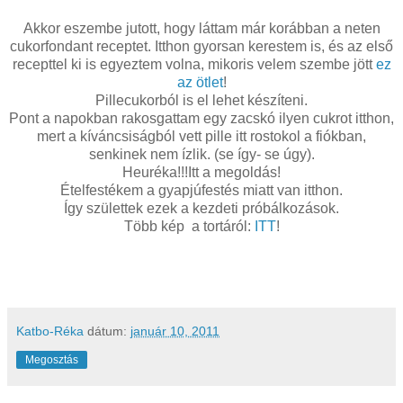
Akkor eszembe jutott, hogy láttam már korábban a neten
cukorfondant receptet. Itthon gyorsan kerestem is, és az első
recepttel ki is egyeztem volna, mikoris velem szembe jött
ez
az ötlet
!
Pillecukorból is el lehet készíteni.
Pont a napokban rakosgattam egy zacskó ilyen cukrot itthon,
mert a kíváncsiságból vett pille itt rostokol a fiókban,
senkinek nem ízlik. (se így- se úgy).
Heuréka!!!Itt a megoldás!
Ételfestékem a gyapjúfestés miatt van itthon.
Így születtek ezek a kezdeti próbálkozások.
Több kép a tortáról:
ITT
!
Katbo-Réka
dátum:
január 10, 2011
Megosztás