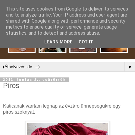
This site uses cookies from Google to deliver its services
and to analyze traffic. Your IP address and user-agent are
shared with Google along with performance and security
metrics to ensure quality of service, generate usage
statistics, and to detect and address abuse.
LEARN MORE
GOT IT
▼
2011. június 2., csütörtök
Piros
Katicának varrtam tegnap az évzáró ünnepségükre egy
piros szoknyát.