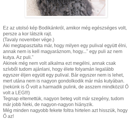
Ez az utolsó kép Bodikánkról, amikor még egészséges volt,
persze a kor látszik rajt.
(Tavaly november vége.)
Aki megtapasztalta már, hogy milyen egy pulival együtt élni,
annak nem is kell magyaráznom, hogy..." egy puli az nem
kutya. Az puli."
Akinek még nem volt alkalma ezt megélni, annak csak
szívből tudom ajánlani, hogy élete folyamán legalább
egyszer éljen együtt egy pulival. Bár egyszer nem is lehet,
mert utána nem is nagyon gondolkodik már más kutyában.
(nekünk is Ő volt a harmadik pulink, de asszem mindközül Ő
volt a LEG!!!)
Tegnap eltemettük, nagyon beteg volt már szegény, tudom
már jobb Neki, de nagyon-nagyon hiányzik.
Még minden nagyobb fekete foltra hirtelen azt hisszük, hogy
Ő az!