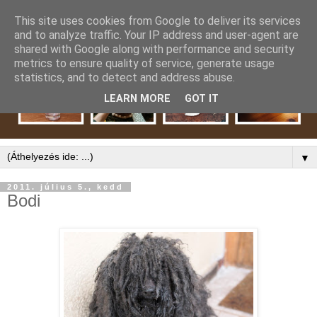
This site uses cookies from Google to deliver its services
and to analyze traffic. Your IP address and user-agent are
shared with Google along with performance and security
metrics to ensure quality of service, generate usage
statistics, and to detect and address abuse.
LEARN MORE
GOT IT
▼
2011. július 5., kedd
Bodi