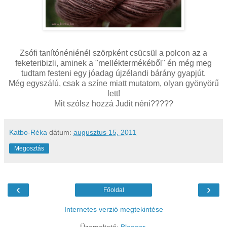
Zsófi tanítónéniénél szörpként csücsül a polcon az a
feketeribizli, aminek a "melléktermékéből" én még meg
tudtam festeni egy jóadag újzélandi bárány gyapjút.
Még egyszálú, csak a színe miatt mutatom, olyan gyönyörű
lett!
Mit szólsz hozzá Judit néni?????
Katbo-Réka
dátum:
augusztus 15, 2011
Megosztás
‹
›
Főoldal
Internetes verzió megtekintése
Üzemeltető:
Blogger
.