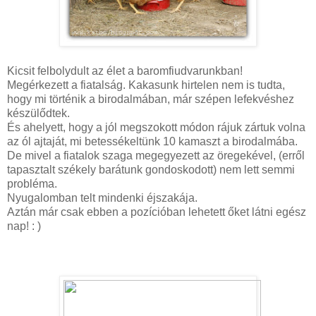
Kicsit felbolydult az élet a baromfiudvarunkban!
Megérkezett a fiatalság. Kakasunk hirtelen nem is tudta,
hogy mi történik a birodalmában, már szépen lefekvéshez
készülődtek.
És ahelyett, hogy a jól megszokott módon rájuk zártuk volna
az ól ajtaját, mi betessékeltünk 10 kamaszt a birodalmába.
De mivel a fiatalok szaga megegyezett az öregekével, (erről
tapasztalt székely barátunk gondoskodott) nem lett semmi
probléma.
Nyugalomban telt mindenki éjszakája.
Aztán már csak ebben a pozícióban lehetett őket látni egész
nap! : )