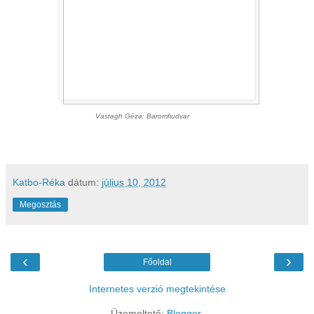
Vastagh Géza: Baromfiudvar
Katbo-Réka
dátum:
július 10, 2012
Megosztás
‹
›
Főoldal
Internetes verzió megtekintése
Üzemeltető:
Blogger
.