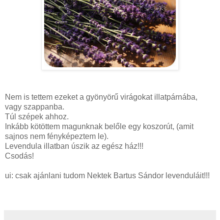
Nem is tettem ezeket a gyönyörű virágokat illatpárnába,
vagy szappanba.
Túl szépek ahhoz.
Inkább kötöttem magunknak belőle egy koszorút, (amit
sajnos nem fényképeztem le).
Levendula illatban úszik az egész ház!!!
Csodás!
ui: csak ajánlani tudom Nektek Bartus Sándor levenduláit!!!