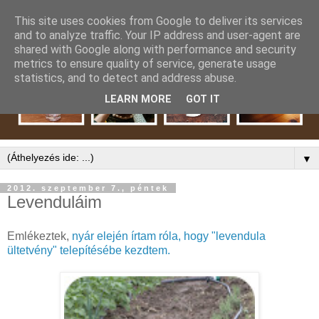
This site uses cookies from Google to deliver its services
and to analyze traffic. Your IP address and user-agent are
shared with Google along with performance and security
metrics to ensure quality of service, generate usage
statistics, and to detect and address abuse.
LEARN MORE
GOT IT
▼
2012. szeptember 7., péntek
Levenduláim
Emlékeztek,
nyár elején írtam róla, hogy "levendula
ültetvény" telepítésébe kezdtem.