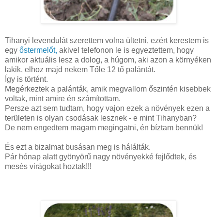
Tihanyi levendulát szerettem volna ültetni, ezért kerestem is
egy
őstermelőt,
akivel telefonon le is egyeztettem, hogy
amikor aktuális lesz a dolog, a húgom, aki azon a környéken
lakik, elhoz majd nekem Tőle 12 tő palántát.
Így is történt.
Megérkeztek a palánták, amik megvallom őszintén kisebbek
voltak, mint amire én számítottam.
Persze azt sem tudtam, hogy vajon ezek a növények ezen a
területen is olyan csodásak lesznek - e mint Tihanyban?
De nem engedtem magam megingatni, én bíztam bennük!
És ezt a bizalmat busásan meg is hálálták.
Pár hónap alatt gyönyörű nagy növényekké fejlődtek, és
mesés virágokat hoztak!!!