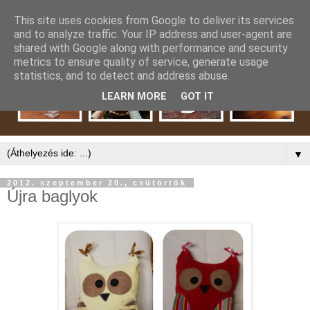
This site uses cookies from Google to deliver its services
and to analyze traffic. Your IP address and user-agent are
shared with Google along with performance and security
metrics to ensure quality of service, generate usage
statistics, and to detect and address abuse.
LEARN MORE
GOT IT
▼
2012. szeptember 20., csütörtök
Újra baglyok