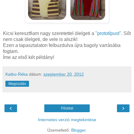
Kicsi keresztfiam nagy szeretettel ölelgeti a
"prototípust"
. Sőt
nem csak ölelgeti, de vele is alszik!
Ezen a tapasztalaton felbuzdulva újra bagoly varrásába
fogtam.
Íme az első két példány!
Katbo-Réka
dátum:
szeptember 20, 2012
Megosztás
‹
›
Főoldal
Internetes verzió megtekintése
Üzemeltető:
Blogger
.