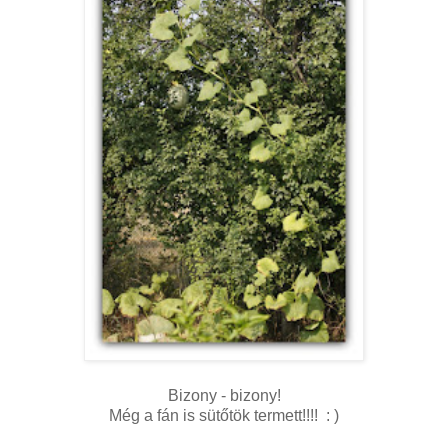
Bizony - bizony!
Még a fán is sütőtök termett!!!! : )