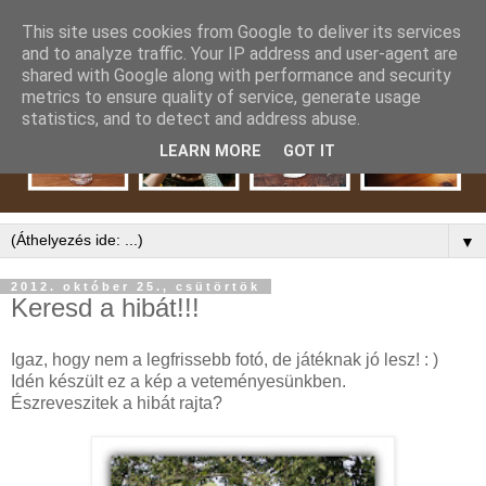
This site uses cookies from Google to deliver its services
and to analyze traffic. Your IP address and user-agent are
shared with Google along with performance and security
metrics to ensure quality of service, generate usage
statistics, and to detect and address abuse.
LEARN MORE
GOT IT
▼
2012. október 25., csütörtök
Keresd a hibát!!!
Igaz, hogy nem a legfrissebb fotó, de játéknak jó lesz! : )
Idén készült ez a kép a veteményesünkben.
Észreveszitek a hibát rajta?