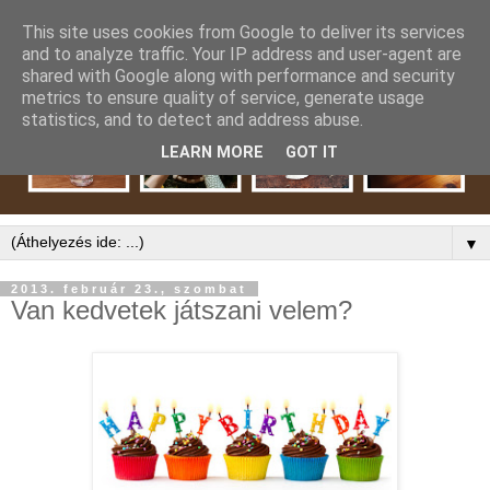
This site uses cookies from Google to deliver its services
and to analyze traffic. Your IP address and user-agent are
shared with Google along with performance and security
metrics to ensure quality of service, generate usage
statistics, and to detect and address abuse.
LEARN MORE
GOT IT
▼
2013. február 23., szombat
Van kedvetek játszani velem?