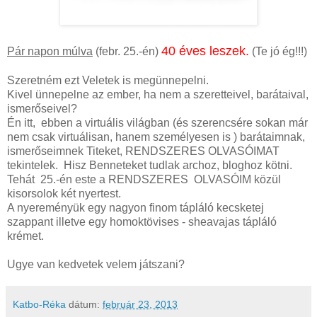
40 éves leszek.
Pár napon múlva
(febr. 25.-én)
(Te jó ég!!!)
Szeretném ezt Veletek is megünnepelni.
Kivel ünnepelne az ember, ha nem a szeretteivel, barátaival,
ismerőseivel?
Én itt, ebben a virtuális világban (és szerencsére sokan már
nem csak virtuálisan, hanem személyesen is ) barátaimnak,
ismerőseimnek Titeket, RENDSZERES OLVASÓIMAT
tekintelek. Hisz Benneteket tudlak archoz, bloghoz kötni.
Tehát 25.-én este a RENDSZERES OLVASÓIM közül
kisorsolok két nyertest.
A nyereményük egy nagyon finom tápláló kecsketej
szappant illetve egy homoktövises - sheavajas tápláló
krémet.
Ugye van kedvetek velem játszani?
Katbo-Réka
dátum:
február 23, 2013