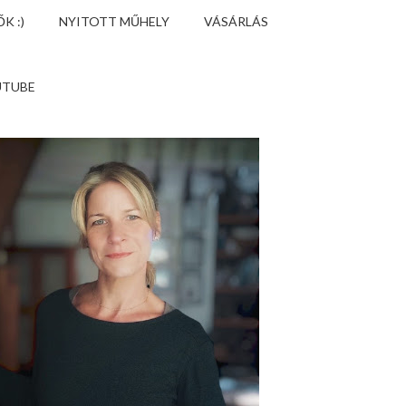
K :)
NYITOTT MŰHELY
VÁSÁRLÁS
UTUBE