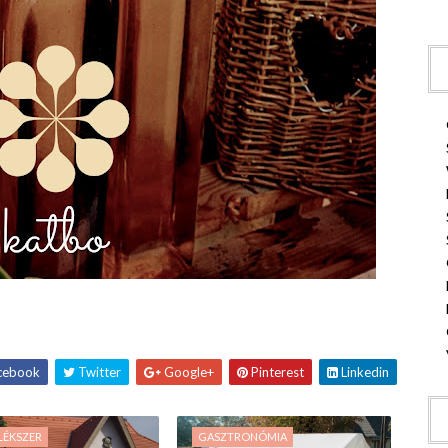
cebook
Twitter
Google+
Pinterest
Linkedin
LÉKSZER
GASZTRONÓMIA