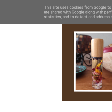
Bemutatkozás
My Stroy
Cikk róla
This site uses cookies from Google to d
are shared with Google along with perf
statistics, and to detect and address 