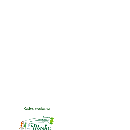
Katbo.meska.hu