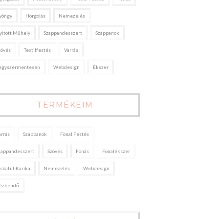
yöngy
Horgolás
Nemezelés
yitott Műhely
Szappandesszert
Szappanok
zövés
Textilfestés
Varrás
egyszermentesen
Webdesign
Ékszer
TERMÉKEIM
arrás
Szappanok
Fonal Festés
zappandesszert
Szövés
Fonás
Fonalékszer
áskafül-Karika
Nemezelés
Webdesign
ézkendő