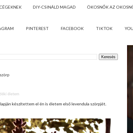
 CÉGEKNEK
DIY-CSINÁLD MAGAD
ÖKOSNŐK AZ OKOSNŐ
AGRAM
PINTEREST
FACEBOOK
TIKTOK
YO
szörp
déki életem
apján készítettem el én is életem első levendula szörpjét.