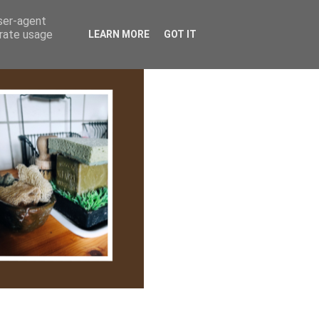
lem/Adatkezelés
user-agent
erate usage
LEARN MORE
GOT IT