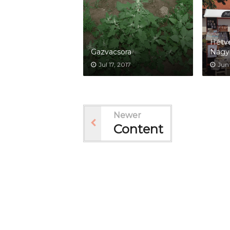
Hétvé
Gazvacsora
Nagy
Jul 17, 2017
Jun 
Newer
Content