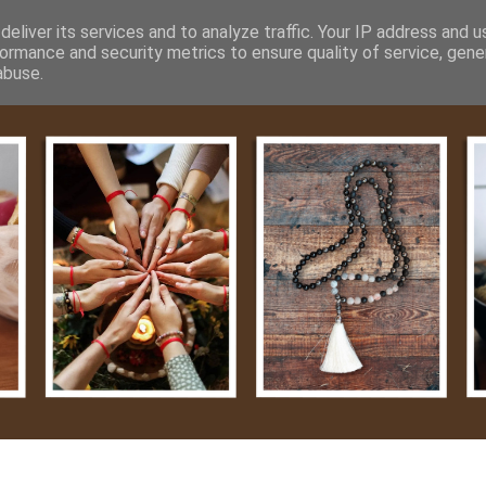
m
Média
Videók
Kapcsolat
Impresszum
Adatvéde
eliver its services and to analyze traffic. Your IP address and 
ormance and security metrics to ensure quality of service, gen
abuse.