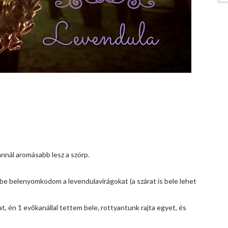
annál aromásabb lesz a szörp.
ebbe belenyomkodom a levendulavirágokat (a szárat is bele lehet
, én 1 evőkanállal tettem bele, rottyantunk rajta egyet, és