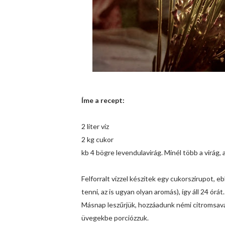
Íme a recept:
2 liter víz
2 kg cukor
kb 4 bögre levendulavirág. Minél több a virág, 
Felforralt vízzel készítek egy cukorszirupot, 
tenni, az is ugyan olyan aromás), így áll 24 órát.
Másnap leszűrjük, hozzáadunk némi citromsavat
üvegekbe porciózzuk.