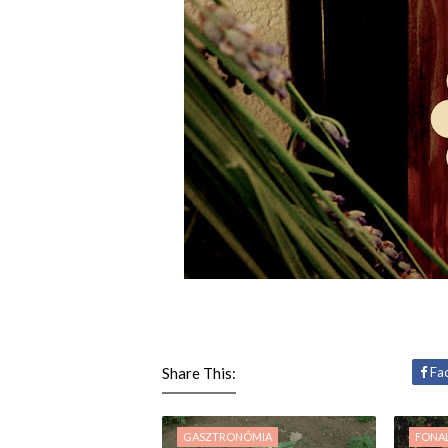
Share This:
Fa
GASZTRONÓMIA
FONA