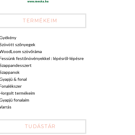
TERMÉKEIM
Gyékény
Szövött szőnyegek
WoodLoom szövőráma
Fessünk festőnövényekkel : lépésről-lépésre
Szappandesszert
Szappanok
Gyapjú & fonal
Fonalékszer
Horgolt termékeim
Gyapjú fonalaim
Varrás
TUDÁSTÁR