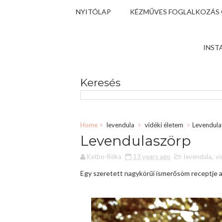
NYITÓLAP
KÉZMŰVES FOGLALKOZÁS
INST
Keresés
Home
levendula
vidéki életem
Levendula
Levendulaszörp
Katbo-Réka
13 years ago
levendula
,
vi
Egy szeretett nagykörűi ismerősöm receptje al