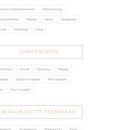
essünk Festőnövényekkel
Kézművesség
örnyezettudat
Néprajz
Smink
Szappantan
zínek
Élő Ételek
Évkör
ÜNNEPKÖRÖK
álint Nap
Húsvét
Karácsony
Néprajz
épélet
Tavaszi Ünnepkör
Téli Ünnepkör
sz
Őszi Ünnepkör
ALKALMAZOTT TECHNIKÁK
gyagozás
Festőnövény
Fonal Festés
Fonás