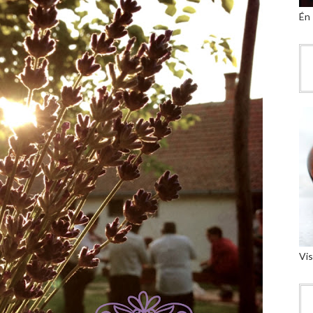
Én
Vis