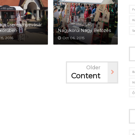
F
K
gi Cseresznyevásár
körűben
Nagykörűi Nagy Befőzés
S
15, 2016
Oct 06, 2015
Older
B
Content
N
Ő
A