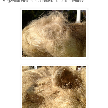
Megvettük életem első fonásra kész kenderkócát.