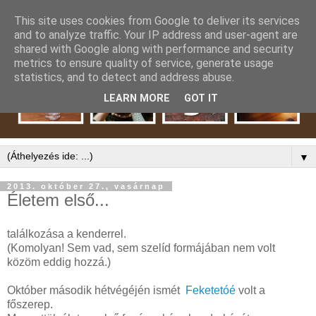
This site uses cookies from Google to deliver its services
and to analyze traffic. Your IP address and user-agent are
shared with Google along with performance and security
metrics to ensure quality of service, generate usage
statistics, and to detect and address abuse.
LEARN MORE
GOT IT
▼
2013. október 27., vasárnap
Életem első...
találkozása a kenderrel.
(Komolyan! Sem vad, sem szelíd formájában nem volt
közöm eddig hozzá.)
Október második hétvégéjén ismét
Feketetóé
volt a
főszerep.