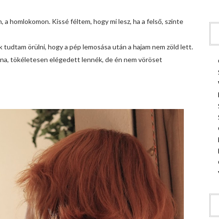
, a homlokomon. Kissé féltem, hogy mi lesz, ha a felső, szinte
ak tudtam örülni, hogy a pép lemosása után a hajam nem zöld lett.
olna, tökéletesen elégedett lennék, de én nem vöröset