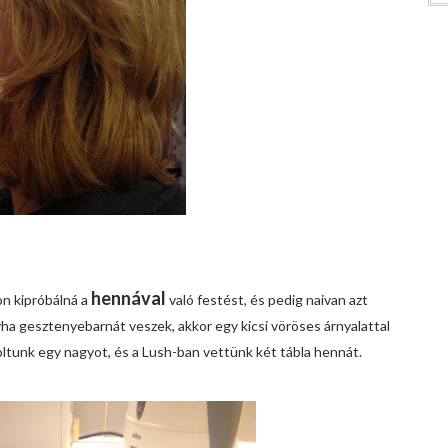
hennával
n kipróbálná a
való festést, és pedig naivan azt
ha gesztenyebarnát veszek, akkor egy kicsi vöröses árnyalattal
oltunk egy nagyot, és a Lush-ban vettünk két tábla hennát.