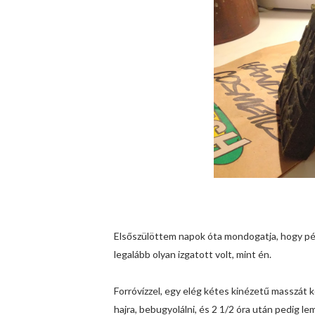
Elsőszülöttem napok óta mondogatja, hogy pént
legalább olyan izgatott volt, mint én.
Forróvízzel, egy elég kétes kinézetű masszát ke
hajra, bebugyolálni, és 2 1/2 óra után pedig le