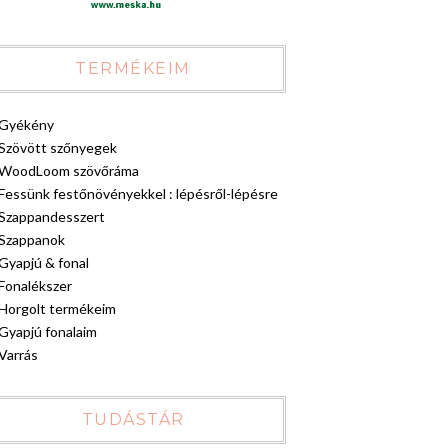
TERMÉKEIM
Gyékény
Szövött szőnyegek
WoodLoom szövőráma
Fessünk festőnövényekkel : lépésről-lépésre
Szappandesszert
Szappanok
Gyapjú & fonal
Fonalékszer
Horgolt termékeim
Gyapjú fonalaim
Varrás
TUDÁSTÁR