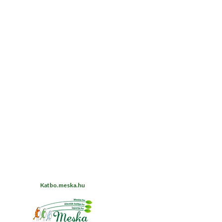
Katbo.meska.hu