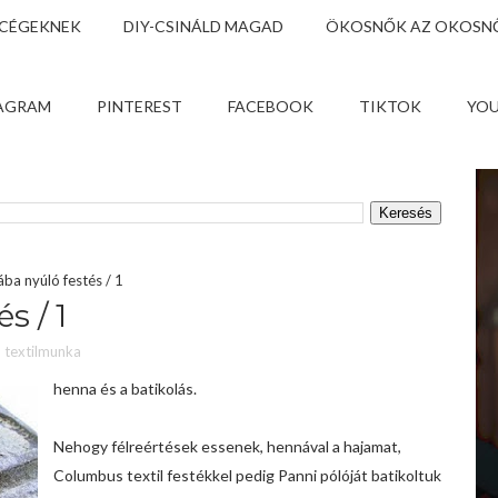
 CÉGEKNEK
DIY-CSINÁLD MAGAD
ÖKOSNŐK AZ OKOSNŐ
AGRAM
PINTEREST
FACEBOOK
TIKTOK
YO
ába nyúló festés / 1
s / 1
,
textilmunka
henna és a batikolás.
Nehogy félreértések essenek, hennával a hajamat,
Columbus textil festékkel pedig Panni pólóját batikoltuk