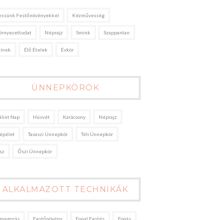
essünk Festőnövényekkel
Kézművesség
örnyezettudat
Néprajz
Smink
Szappantan
zínek
Élő Ételek
Évkör
ÜNNEPKÖRÖK
álint Nap
Húsvét
Karácsony
Néprajz
épélet
Tavaszi Ünnepkör
Téli Ünnepkör
sz
Őszi Ünnepkör
ALKALMAZOTT TECHNIKÁK
gyagozás
Festőnövény
Fonal Festés
Fonás