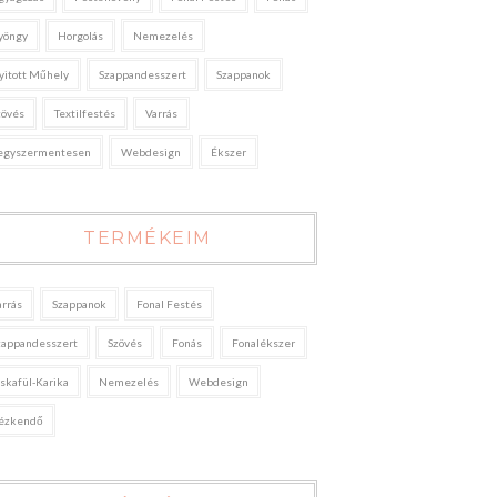
yöngy
Horgolás
Nemezelés
yitott Műhely
Szappandesszert
Szappanok
zövés
Textilfestés
Varrás
egyszermentesen
Webdesign
Ékszer
TERMÉKEIM
arrás
Szappanok
Fonal Festés
zappandesszert
Szövés
Fonás
Fonalékszer
áskafül-Karika
Nemezelés
Webdesign
ézkendő