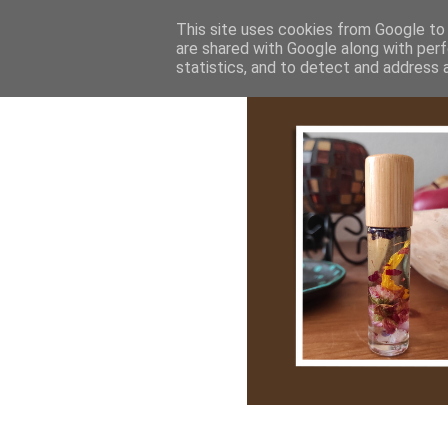
Bemutatkozás
My Stroy
Cikk róla
This site uses cookies from Google to d
are shared with Google along with perf
statistics, and to detect and address 