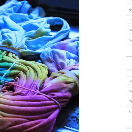
G
N
S
V
V
S
T
G