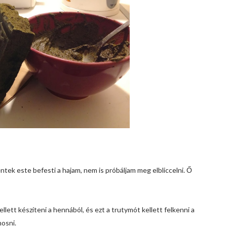
ek este befesti a hajam, nem is próbáljam meg elbliccelni. Ő
llett készíteni a hennából, és ezt a trutymót kellett felkenni a
mosni.