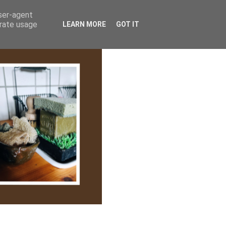
lem/Adatkezelés
user-agent
erate usage
LEARN MORE
GOT IT