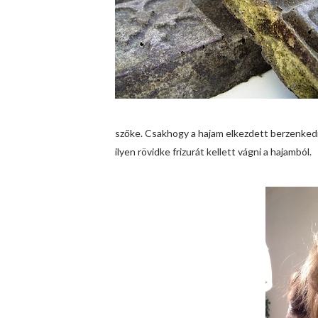
szőke. Csakhogy a hajam elkezdett berzenkedn
ilyen rövidke frizurát kellett vágni a hajamból.