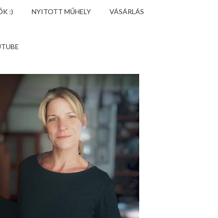
K :)
NYITOTT MŰHELY
VÁSÁRLÁS
UTUBE