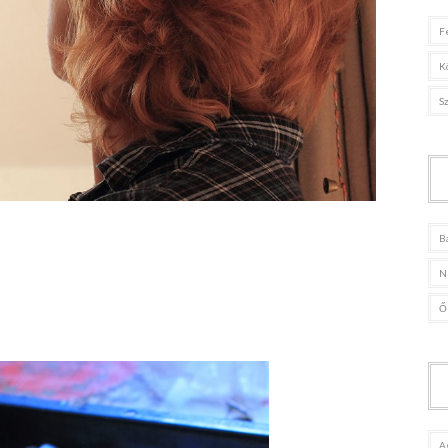
F
K
S
B
N
Ő
A