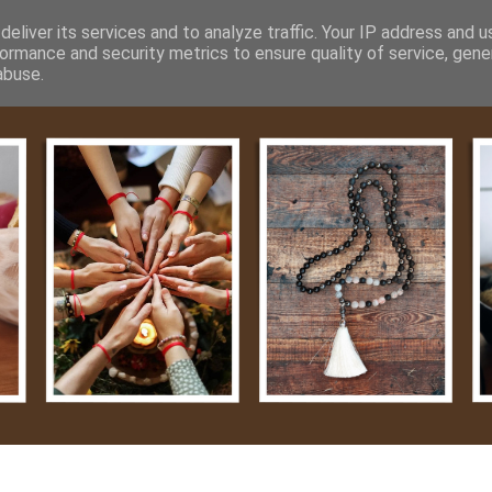
m
Média
Videók
Kapcsolat
Impresszum
Adatvéde
eliver its services and to analyze traffic. Your IP address and 
ormance and security metrics to ensure quality of service, gen
abuse.