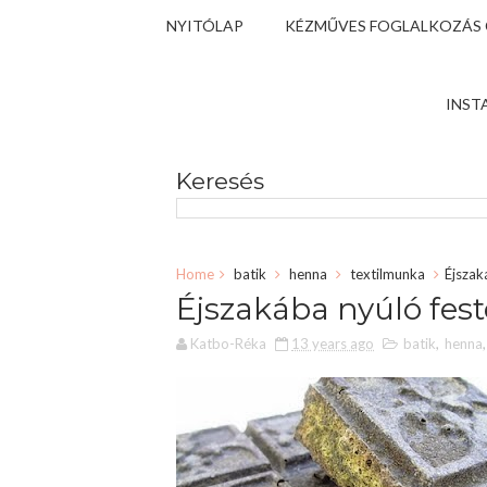
NYITÓLAP
KÉZMŰVES FOGLALKOZÁS
INST
Keresés
Home
batik
henna
textilmunka
Éjszak
Éjszakába nyúló festé
Katbo-Réka
13 years ago
batik
,
henna