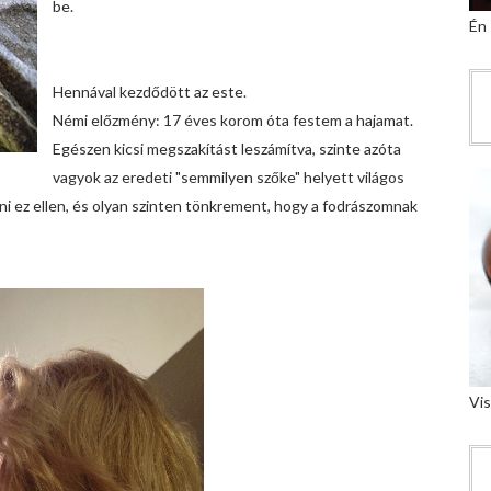
be.
Én
Hennával kezdődött az este.
Némi előzmény: 17 éves korom óta festem a hajamat.
Egészen kicsi megszakítást leszámítva, szinte azóta
vagyok az eredeti "semmilyen szőke" helyett világos
i ez ellen, és olyan szinten tönkrement, hogy a fodrászomnak
Vis