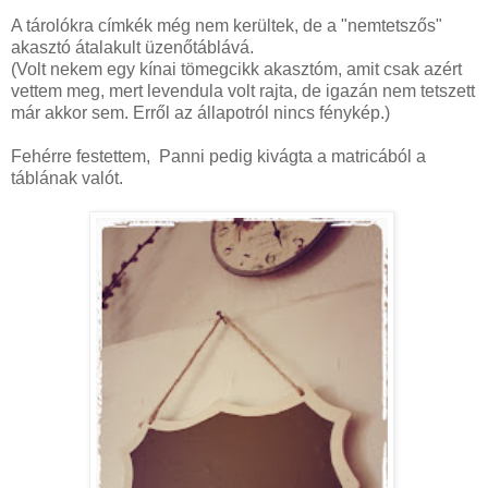
A tárolókra címkék még nem kerültek, de a "nemtetszős"
akasztó átalakult üzenőtáblává.
(Volt nekem egy kínai tömegcikk akasztóm, amit csak azért
vettem meg, mert levendula volt rajta, de igazán nem tetszett
már akkor sem. Erről az állapotról nincs fénykép.)
Fehérre festettem, Panni pedig kivágta a matricából a
táblának valót.