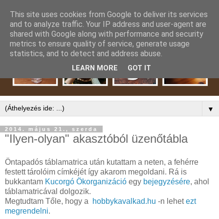
This site uses cookies from Google to deliver its services
and to analyze traffic. Your IP address and user-agent are
shared with Google along with performance and security
metrics to ensure quality of service, generate usage
statistics, and to detect and address abuse.
LEARN MORE
GOT IT
▼
2014. május 21., szerda
"Ilyen-olyan" akasztóból üzenőtábla
Öntapadós táblamatrica után kutattam a neten, a fehérre
festett tárolóim címkéjét így akarom megoldani. Rá is
bukkantam
Kucorgó Ökorganizáció
egy
bejegyzésére
, ahol
táblamatricával dolgozik.
Megtudtam Tőle, hogy a
hobbykavalkad.hu
-n lehet
ezt
megrendelni
.