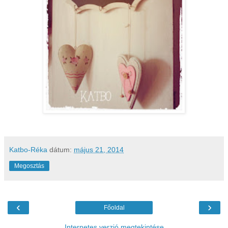
Katbo-Réka
dátum:
május 21, 2014
Megosztás
‹
›
Főoldal
Internetes verzió megtekintése