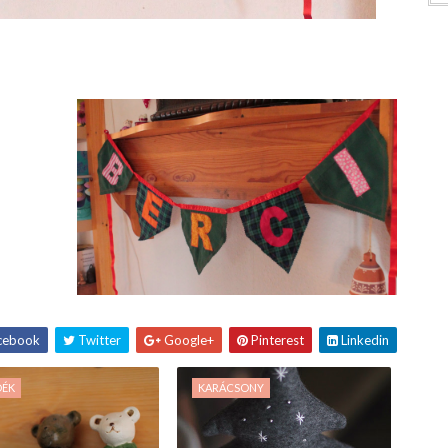
cebook
Twitter
Google+
Pinterest
Linkedin
DÉK
KARÁCSONY