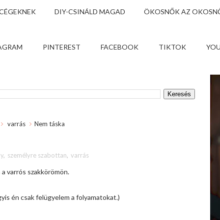
 CÉGEKNEK
DIY-CSINÁLD MAGAD
ÖKOSNŐK AZ OKOSNŐ
AGRAM
PINTEREST
FACEBOOK
TIKTOK
YO
varrás
Nem táska
ly
,
személyre szabottan
,
varrás
a a varrós szakkörömön.
gyis én csak felügyelem a folyamatokat.)