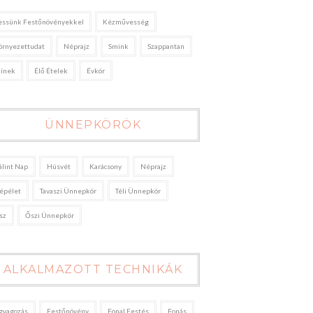
essünk Festőnövényekkel
Kézművesség
örnyezettudat
Néprajz
Smink
Szappantan
zínek
Élő Ételek
Évkör
ÜNNEPKÖRÖK
álint Nap
Húsvét
Karácsony
Néprajz
épélet
Tavaszi Ünnepkör
Téli Ünnepkör
sz
Őszi Ünnepkör
ALKALMAZOTT TECHNIKÁK
gyagozás
Festőnövény
Fonal Festés
Fonás