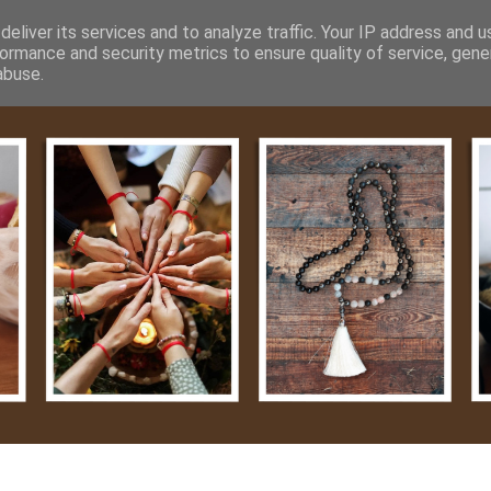
m
Média
Videók
Kapcsolat
Impresszum
Adatvéde
eliver its services and to analyze traffic. Your IP address and 
ormance and security metrics to ensure quality of service, gen
abuse.