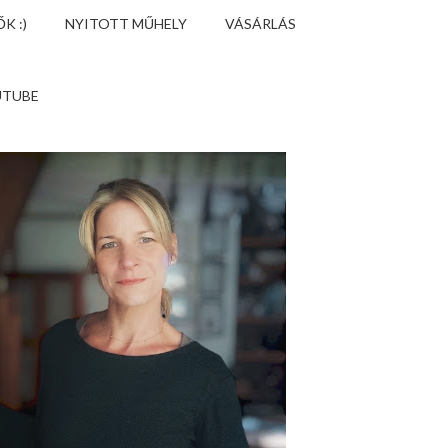
K :)
NYITOTT MŰHELY
VÁSÁRLÁS
UTUBE