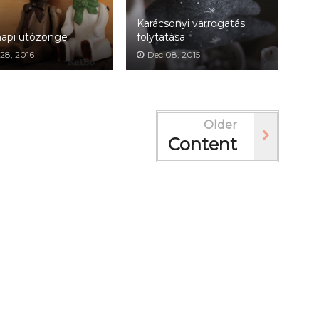
Karácsonyi varrogatás
napi utózönge
folytatása
28, 2016
Dec 08, 2015
Older
Content