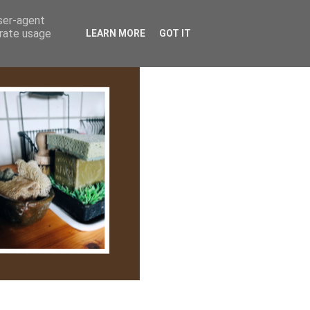
lem/Adatkezelés
user-agent
erate usage
LEARN MORE
GOT IT