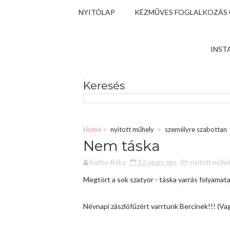
NYITÓLAP
KÉZMŰVES FOGLALKOZÁS
INST
Keresés
Home
nyitott műhely
személyre szabottan
Nem táska
Katbo-Réka
12 years ago
nyitott műhe
Megtört a sok szatyor - táska varrás folyamat
Névnapi zászlófűzért varrtunk Bercinek!!! (Va