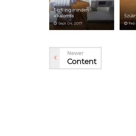
Férfi ing minden
alkalomra
Szüli
Sept 04, 2017
Feb 
Newer
Content