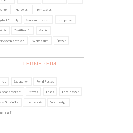
yöngy
Horgolás
Nemezelés
yitott Műhely
Szappandesszert
Szappanok
zövés
Textilfestés
Varrás
egyszermentesen
Webdesign
Ékszer
TERMÉKEIM
arrás
Szappanok
Fonal Festés
zappandesszert
Szövés
Fonás
Fonalékszer
áskafül-Karika
Nemezelés
Webdesign
ézkendő