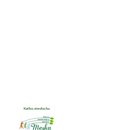
Katbo.meska.hu