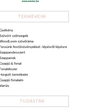
TERMÉKEIM
Gyékény
Szövött szőnyegek
WoodLoom szövőráma
Fessünk festőnövényekkel : lépésről-lépésre
Szappandesszert
Szappanok
Gyapjú & fonal
Fonalékszer
Horgolt termékeim
Gyapjú fonalaim
Varrás
TUDÁSTÁR