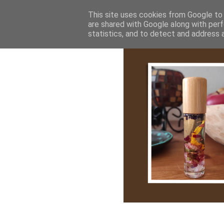
Bemutatkozás
My Stroy
Cikk róla
This site uses cookies from Google to d
are shared with Google along with perf
statistics, and to detect and address 