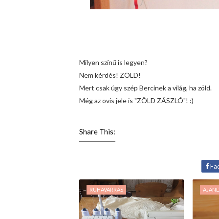
Milyen színű is legyen?
Nem kérdés! ZÖLD!
Mert csak úgy szép Bercinek a világ, ha zöld.
Még az ovis jele is "ZÖLD ZÁSZLÓ"! :)
Share This:
Fa
RUHAVARRÁS
AJÁN