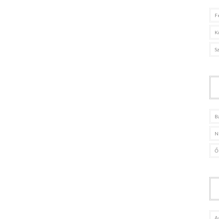
F
K
S
B
N
Ő
A