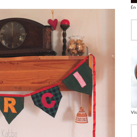
Én
Vis