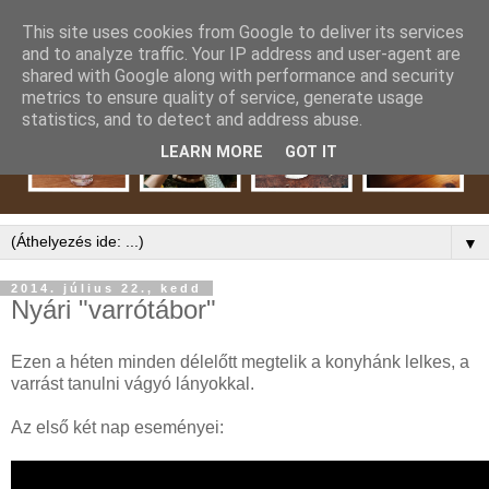
This site uses cookies from Google to deliver its services
and to analyze traffic. Your IP address and user-agent are
shared with Google along with performance and security
metrics to ensure quality of service, generate usage
statistics, and to detect and address abuse.
LEARN MORE
GOT IT
▼
2014. július 22., kedd
Nyári "varrótábor"
Ezen a héten minden délelőtt megtelik a konyhánk lelkes, a
varrást tanulni vágyó lányokkal.
Az első két nap eseményei: