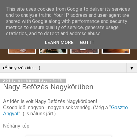
This site uses cookies from Google to deliver its services
and to analyze traffic. Your IP address and user-agent are
shared with Google along with performance and security
metrics to ensure quality of service, generate usage
statistics, and to detect and address abuse.
LEARN MORE
GOT IT
▼
2014. október 13., hétfő
Nagy Befőzés Nagykörűben
Az idén is volt Nagy Befőzés Nagykörűben!
Csoda idő, nagyon - nagyon sok vendég. (Még a "
Gasztro
Angyal
" :) is nálunk járt.)
Néhány kép: