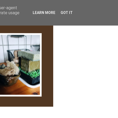
lem/Adatkezelés
user-agent
erate usage
LEARN MORE
GOT IT