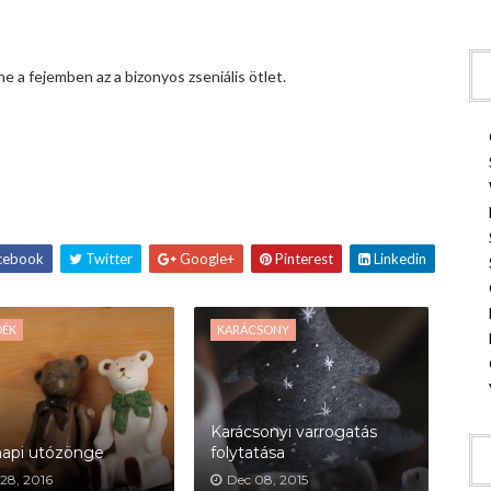
 a fejemben az a bizonyos zseniális ötlet.
cebook
Twitter
Google+
Pinterest
Linkedin
DÉK
KARÁCSONY
Karácsonyi varrogatás
napi utózönge
folytatása
28, 2016
Dec 08, 2015