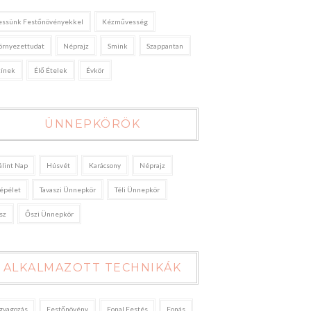
essünk Festőnövényekkel
Kézművesség
örnyezettudat
Néprajz
Smink
Szappantan
zínek
Élő Ételek
Évkör
ÜNNEPKÖRÖK
álint Nap
Húsvét
Karácsony
Néprajz
épélet
Tavaszi Ünnepkör
Téli Ünnepkör
sz
Őszi Ünnepkör
ALKALMAZOTT TECHNIKÁK
gyagozás
Festőnövény
Fonal Festés
Fonás