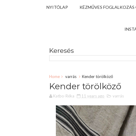
NYITÓLAP
KÉZMŰVES FOGLALKOZÁS
INST
Keresés
Home
varrás
Kender törölköző
Kender törölköző
Katbo-Réka
11 years ago
varrás