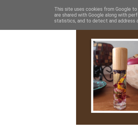
Bemutatkozás
My Stroy
Cikk róla
This site uses cookies from Google to d
are shared with Google along with perf
statistics, and to detect and address 