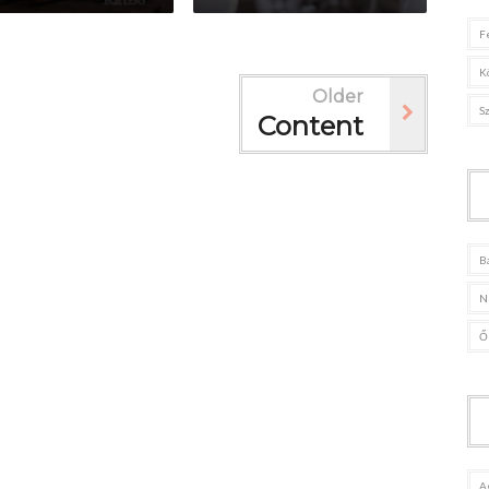
F
K
Older
S
Content
B
N
Ő
A