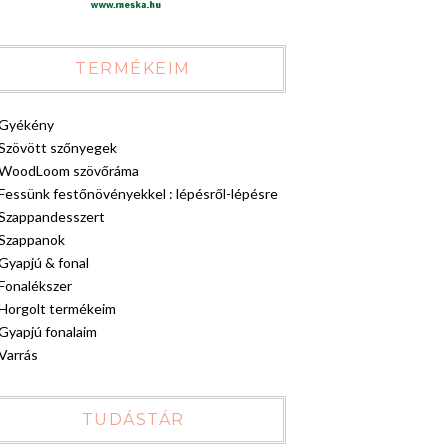
TERMÉKEIM
Gyékény
Szövött szőnyegek
WoodLoom szövőráma
Fessünk festőnövényekkel : lépésről-lépésre
Szappandesszert
Szappanok
Gyapjú & fonal
Fonalékszer
Horgolt termékeim
Gyapjú fonalaim
Varrás
TUDÁSTÁR