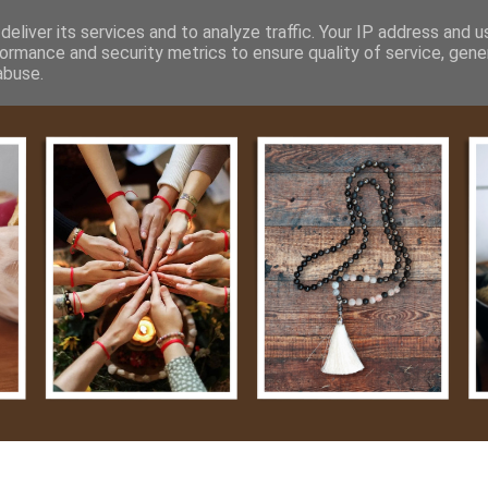
m
Média
Videók
Kapcsolat
Impresszum
Adatvéde
eliver its services and to analyze traffic. Your IP address and 
ormance and security metrics to ensure quality of service, gen
abuse.