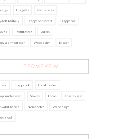
yöngy
Horgolás
Nemezelés
yitott Műhely
Szappandesszert
Szappanok
zövés
Textilfestés
Varrás
egyszermentesen
Webdesign
Ékszer
TERMÉKEIM
arrás
Szappanok
Fonal Festés
zappandesszert
Szövés
Fonás
Fonalékszer
áskafül-Karika
Nemezelés
Webdesign
ézkendő