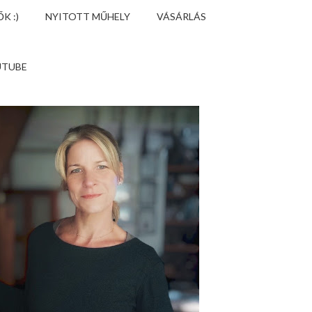
K :)
NYITOTT MŰHELY
VÁSÁRLÁS
UTUBE