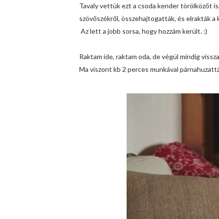
Tavaly vettük ezt a csoda kender törölközőt i
szövőszékről, összehajtogatták, és elrakták a 
Az lett a jobb sorsa, hogy hozzám került. :)
Raktam ide, raktam oda, de végül mindig vissza
Ma viszont kb 2 perces munkával párnahuzattá