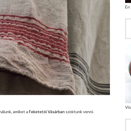
Én
Vis
nálunk, amiket a
Feketetói Vásárban
szoktunk venni.