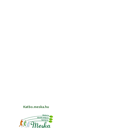
Katbo.meska.hu