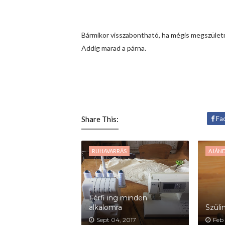
Bármikor visszabontható, ha mégis megszületne
Addig marad a párna.
Share This:
Fa
RUHAVARRÁS
AJÁN
Férfi ing minden
alkalomra
Szüli
Sept 04, 2017
Feb 