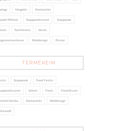
yöngy
Horgolás
Nemezelés
yitott Műhely
Szappandesszert
Szappanok
zövés
Textilfestés
Varrás
egyszermentesen
Webdesign
Ékszer
TERMÉKEIM
arrás
Szappanok
Fonal Festés
zappandesszert
Szövés
Fonás
Fonalékszer
áskafül-Karika
Nemezelés
Webdesign
ézkendő