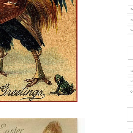
F
K
S
B
N
Ő
A