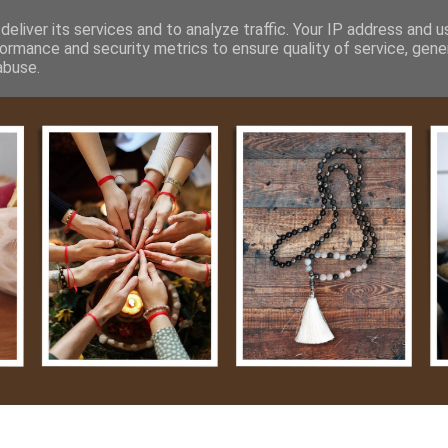
m
Média
Videók
Kapcsolat
Impresszum
Adatvéde
eliver its services and to analyze traffic. Your IP address and 
ormance and security metrics to ensure quality of service, gen
abuse.