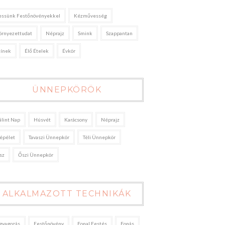
essünk Festőnövényekkel
Kézművesség
örnyezettudat
Néprajz
Smink
Szappantan
zínek
Élő Ételek
Évkör
ÜNNEPKÖRÖK
álint Nap
Húsvét
Karácsony
Néprajz
épélet
Tavaszi Ünnepkör
Téli Ünnepkör
sz
Őszi Ünnepkör
ALKALMAZOTT TECHNIKÁK
gyagozás
Festőnövény
Fonal Festés
Fonás