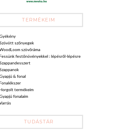
TERMÉKEIM
Gyékény
Szövött szőnyegek
WoodLoom szövőráma
Fessünk festőnövényekkel : lépésről-lépésre
Szappandesszert
Szappanok
Gyapjú & fonal
Fonalékszer
Horgolt termékeim
Gyapjú fonalaim
Varrás
TUDÁSTÁR