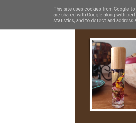
Bemutatkozás
My Stroy
Cikk róla
This site uses cookies from Google to d
are shared with Google along with perf
statistics, and to detect and address 