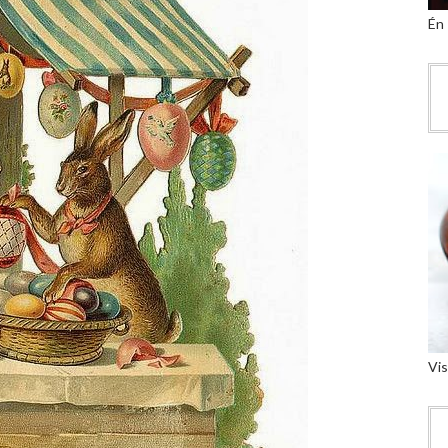
Én
Vis