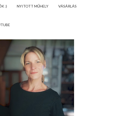
K :)
NYITOTT MŰHELY
VÁSÁRLÁS
UTUBE