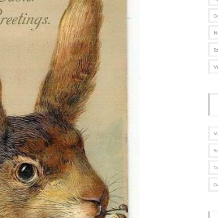
G
N
S
V
V
S
T
G