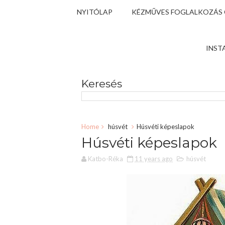
NYITÓLAP
KÉZMŰVES FOGLALKOZÁS
INST
Keresés
Home
húsvét
Húsvéti képeslapok
Húsvéti képeslapok
Katbo-Réka
11 years ago
húsvét