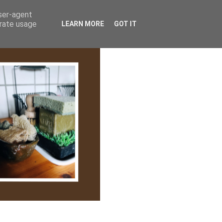
lem/Adatkezelés
user-agent
erate usage
LEARN MORE
GOT IT