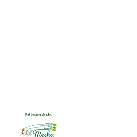
Katbo.meska.hu