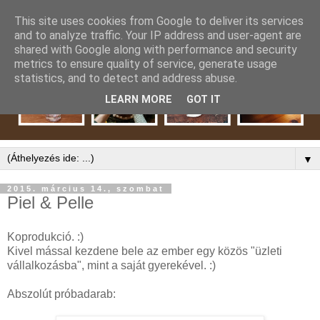
This site uses cookies from Google to deliver its services
and to analyze traffic. Your IP address and user-agent are
shared with Google along with performance and security
metrics to ensure quality of service, generate usage
statistics, and to detect and address abuse.
LEARN MORE
GOT IT
▼
2015. március 14., szombat
Piel & Pelle
Koprodukció. :)
Kivel mással kezdene bele az ember egy közös "üzleti
vállalkozásba", mint a saját gyerekével. :)
Abszolút próbadarab: