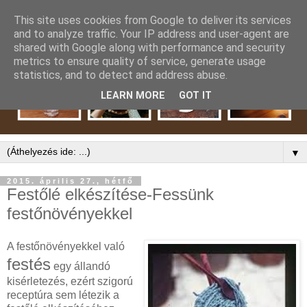
This site uses cookies from Google to deliver its services
and to analyze traffic. Your IP address and user-agent are
shared with Google along with performance and security
metrics to ensure quality of service, generate usage
statistics, and to detect and address abuse.
LEARN MORE
GOT IT
▼
2015. április 27., hétfő
Festőlé elkészítése-Fessünk
festőnövényekkel
A festőnövényekkel való
festés
egy állandó
kisérletezés, ezért szigorú
receptúra sem létezik a