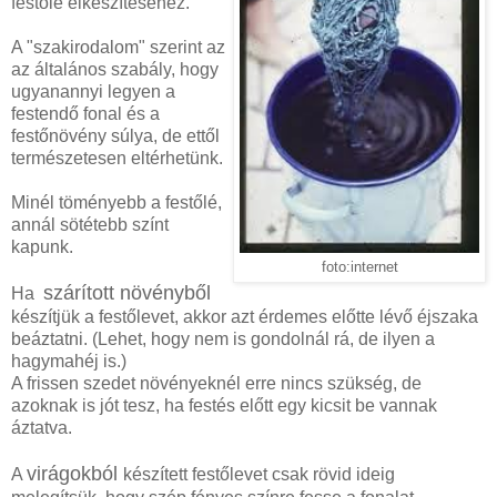
festőlé elkészítéséhez.
A "szakirodalom" szerint az
az általános szabály, hogy
ugyanannyi legyen a
festendő fonal és a
festőnövény súlya, de ettől
természetesen eltérhetünk.
Minél töményebb a festőlé,
annál sötétebb színt
kapunk.
foto:internet
szárított növényből
Ha
készítjük a festőlevet, akkor azt érdemes előtte lévő éjszaka
beáztatni. (Lehet, hogy nem is gondolnál rá, de ilyen a
hagymahéj is.)
A frissen szedet növényeknél erre nincs szükség, de
azoknak is jót tesz, ha festés előtt egy kicsit be vannak
áztatva.
virágokból
A
készített festőlevet csak rövid ideig