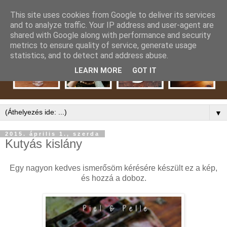
This site uses cookies from Google to deliver its services
and to analyze traffic. Your IP address and user-agent are
shared with Google along with performance and security
metrics to ensure quality of service, generate usage
statistics, and to detect and address abuse.
LEARN MORE
GOT IT
▼
2015. április 1., szerda
Kutyás kislány
Egy nagyon kedves ismerősöm kérésére készült ez a kép,
és hozzá a doboz.