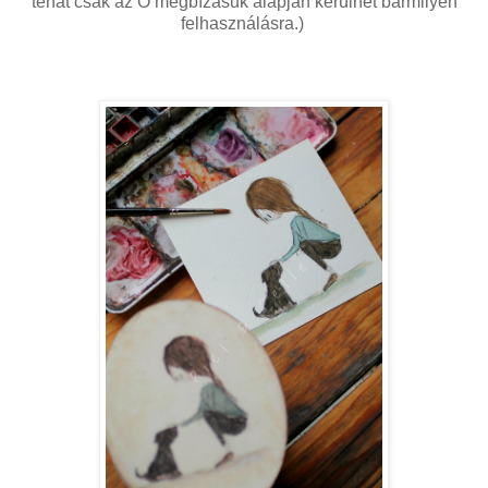
tehát csak az Ő megbízásuk alapján kerülhet bármilyen
felhasználásra.)