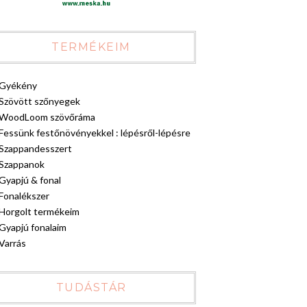
TERMÉKEIM
Gyékény
Szövött szőnyegek
WoodLoom szövőráma
Fessünk festőnövényekkel : lépésről-lépésre
Szappandesszert
Szappanok
Gyapjú & fonal
Fonalékszer
Horgolt termékeim
Gyapjú fonalaim
Varrás
TUDÁSTÁR