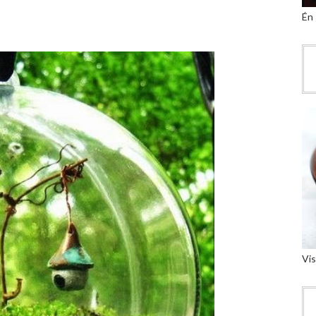
Én
Vis