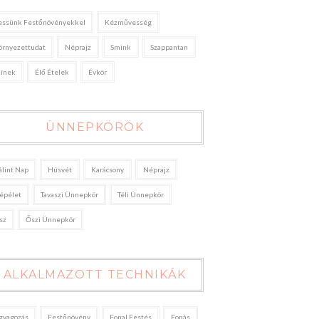
essünk Festőnövényekkel
Kézművesség
örnyezettudat
Néprajz
Smink
Szappantan
zínek
Élő Ételek
Évkör
ÜNNEPKÖRÖK
álint Nap
Húsvét
Karácsony
Néprajz
épélet
Tavaszi Ünnepkör
Téli Ünnepkör
sz
Őszi Ünnepkör
ALKALMAZOTT TECHNIKÁK
gyagozás
Festőnövény
Fonal Festés
Fonás