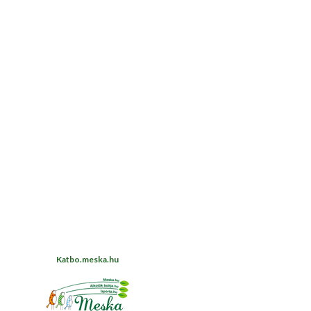
Katbo.meska.hu