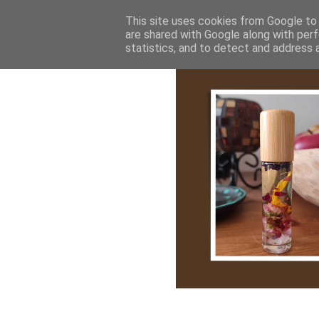
Bemutatkozás
My Stroy
Cikk róla
This site uses cookies from Google to d
are shared with Google along with perf
statistics, and to detect and address 