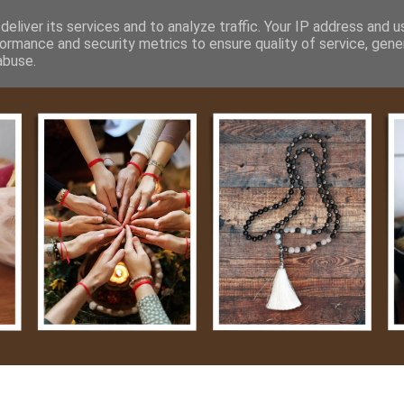
m
Média
Videók
Kapcsolat
Impresszum
Adatvéde
eliver its services and to analyze traffic. Your IP address and 
ormance and security metrics to ensure quality of service, gen
abuse.