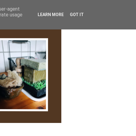
lem/Adatkezelés
user-agent
erate usage
LEARN MORE
GOT IT