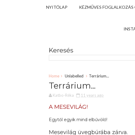
NYITÓLAP
KÉZMŰVES FOGLALKOZÁS
INST
Keresés
Home
Unlabelled
Terrárium...
Terrárium...
Katbo-Réka
11 years ago
A MESEVILÁG!
Egytől egyik mind elbűvölő!
Mesevilág üvegbúrába zárva.