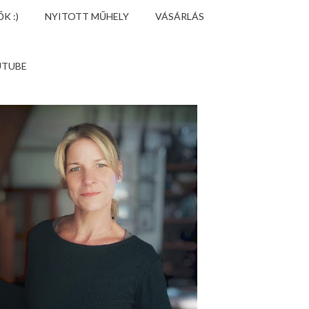
K :)
NYITOTT MŰHELY
VÁSÁRLÁS
UTUBE