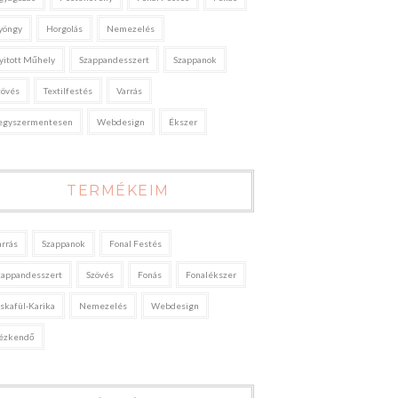
yöngy
Horgolás
Nemezelés
yitott Műhely
Szappandesszert
Szappanok
zövés
Textilfestés
Varrás
egyszermentesen
Webdesign
Ékszer
TERMÉKEIM
arrás
Szappanok
Fonal Festés
zappandesszert
Szövés
Fonás
Fonalékszer
áskafül-Karika
Nemezelés
Webdesign
ézkendő