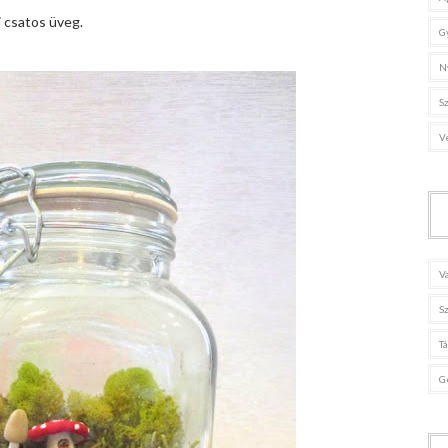
i csatos üveg.
G
N
S
V
V
S
T
G