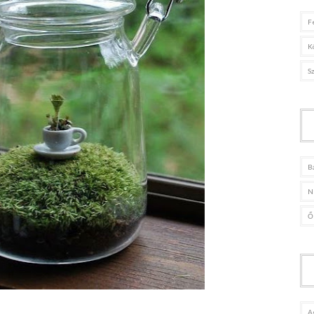
F
K
S
B
N
Ő
A