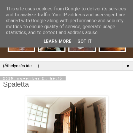
This site uses cookies from Google to deliver its services
and to analyze traffic. Your IP address and user-agent are
shared with Google along with performance and security
metrics to ensure quality of service, generate usage
statistics, and to detect and address abuse.
LEARN MORE
GOT IT
▼
2015. november 2., hétfő
Spaletta