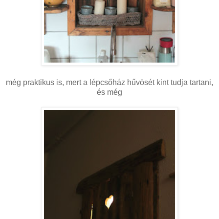
még praktikus is, mert a lépcsőház hűvösét kint tudja tartani,
és még