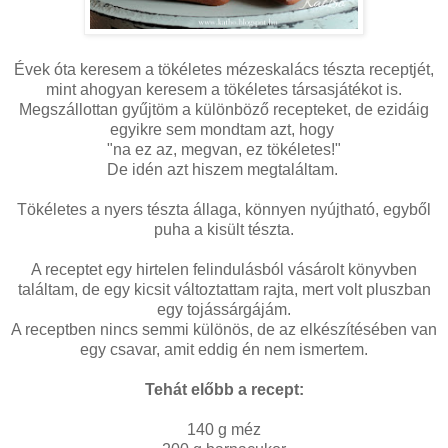
Évek óta keresem a tökéletes mézeskalács tészta receptjét,
mint ahogyan keresem a tökéletes társasjátékot is.
Megszállottan gyűjtöm a különböző recepteket, de ezidáig
egyikre sem mondtam azt, hogy
"na ez az, megvan, ez tökéletes!"
De idén azt hiszem megtaláltam.
Tökéletes a nyers tészta állaga, könnyen nyújtható, egyből
puha a kisült tészta.
A receptet egy hirtelen felindulásból vásárolt könyvben
találtam, de egy kicsit változtattam rajta, mert volt pluszban
egy tojássárgájám.
A receptben nincs semmi különös, de az elkészítésében van
egy csavar, amit eddig én nem ismertem.
Tehát előbb a recept:
140 g méz