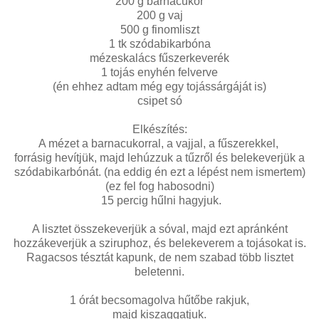
200 g barnacukor
200 g vaj
500 g finomliszt
1 tk szódabikarbóna
mézeskalács fűszerkeverék
1 tojás enyhén felverve
(én ehhez adtam még egy tojássárgáját is)
csipet só
Elkészítés:
A mézet a barnacukorral, a vajjal, a fűszerekkel,
forrásig hevítjük, majd lehúzzuk a tűzről és belekeverjük a
szódabikarbónát. (na eddig én ezt a lépést nem ismertem)
(ez fel fog habosodni)
15 percig hűlni hagyjuk.
A lisztet összekeverjük a sóval, majd ezt apránként
hozzákeverjük a sziruphoz, és belekeverem a tojásokat is.
Ragacsos tésztát kapunk, de nem szabad több lisztet
beletenni.
1 órát becsomagolva hűtőbe rakjuk,
majd kiszaggatjuk.