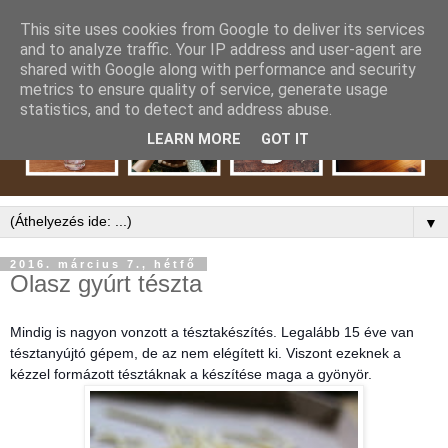
This site uses cookies from Google to deliver its services
and to analyze traffic. Your IP address and user-agent are
shared with Google along with performance and security
metrics to ensure quality of service, generate usage
statistics, and to detect and address abuse.
LEARN MORE
GOT IT
▼
2016. március 7., hétfő
Olasz gyúrt tészta
Mindig is nagyon vonzott a tésztakészítés. Legalább 15 éve van
tésztanyújtó gépem, de az nem elégített ki. Viszont ezeknek a
kézzel formázott tésztáknak a készítése maga a gyönyör.