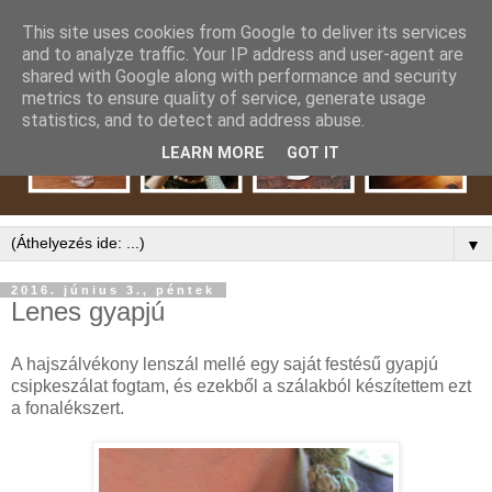
This site uses cookies from Google to deliver its services
and to analyze traffic. Your IP address and user-agent are
shared with Google along with performance and security
metrics to ensure quality of service, generate usage
statistics, and to detect and address abuse.
LEARN MORE
GOT IT
▼
2016. június 3., péntek
Lenes gyapjú
A hajszálvékony lenszál mellé egy saját festésű gyapjú
csipkeszálat fogtam, és ezekből a szálakból készítettem ezt
a fonalékszert.